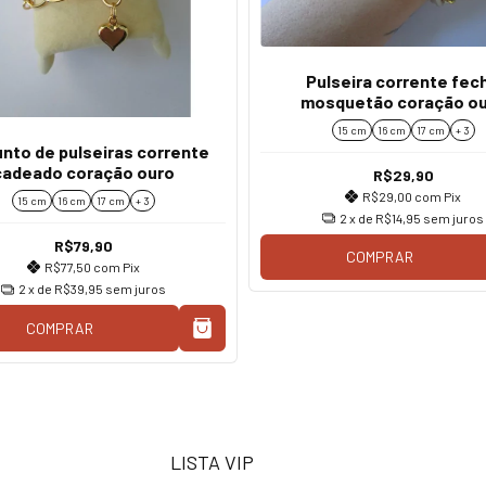
Pulseira corrente fec
mosquetão coração o
15 cm
16 cm
17 cm
+ 3
nto de pulseiras corrente
cadeado coração ouro
R$29,90
R$29,00
com
Pix
15 cm
16 cm
17 cm
+ 3
2
x de
R$14,95
sem juros
R$79,90
COMPRAR
R$77,50
com
Pix
2
x de
R$39,95
sem juros
COMPRAR
LISTA VIP