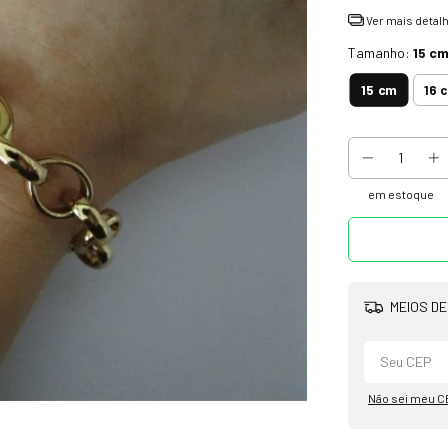
Ver mais detal
Tamanho:
15 c
15 cm
16 
em estoque
MEIOS DE
Não sei meu C