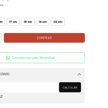
hes
m
cm
17 cm
18 cm
19 cm
20 cm
Consulte-nos pelo WhatsApp
 ENVIO
Alterar CEP
CALCULAR
EP