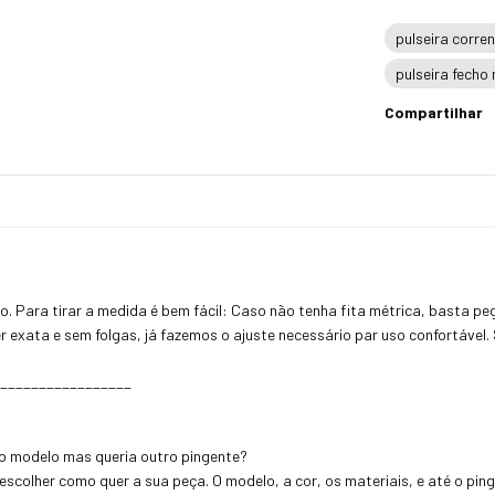
pulseira corren
pulseira fech
Compartilhar
. Para tirar a medida é bem fácil: Caso não tenha fita métrica, basta pe
r exata e sem folgas, já fazemos o ajuste necessário par uso confortável
__________________
do modelo mas queria outro pingente?
e escolher como quer a sua peça. O modelo, a cor, os materiais, e até o pi