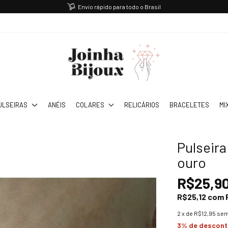
Envio rápido para todo o Brasil
ULSEIRAS
ANÉIS
COLARES
RELICÁRIOS
BRACELETES
MI
Pulseir
ouro
R$25,9
R$25,12
com
2
x de
R$12,95
sem
3% de descon