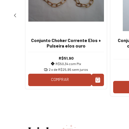
Conjunto Choker Corrente Elos +
Conju
 ouro
Pulseira elos ouro
R$51,90
R$50,34
com
Pix
os
2
x de
R$25,95
sem juros
COMPRAR