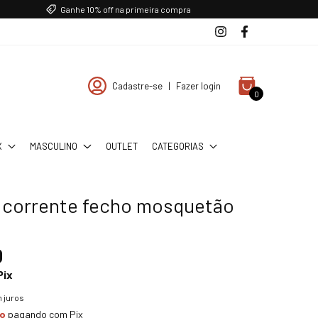
Ganhe 10% off na primeira compra
Cadastre-se
|
Fazer login
0
X
MASCULINO
OUTLET
CATEGORIAS
a corrente fecho mosquetão
0
Pix
 juros
to
pagando com Pix