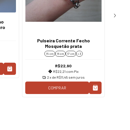
ho
Pulse
uro
Pulseira Corrente Fecho
Mosquetão prata
15 cm
16 cm
17 cm
+ 3
R$22,90
R$22,21
com
Pix
2
x de
R$11,45
sem juros
COMPRAR