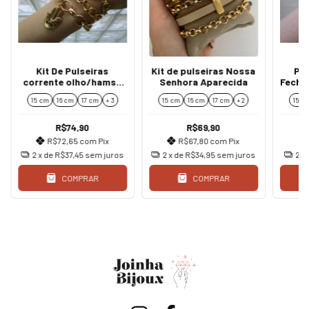
Kit De Pulseiras
Kit de pulseiras Nossa
Pul
corrente olho/hamsá
Senhora Aparecida
Fecho
ouro
15 cm
16 cm
17 cm
+ 3
15 cm
16 cm
17 cm
+ 2
15 c
R$74,90
R$69,90
R$72,65
com
Pix
R$67,80
com
Pix
2
x de
R$37,45
sem juros
2
x de
R$34,95
sem juros
2
x
COMPRAR
COMPRAR