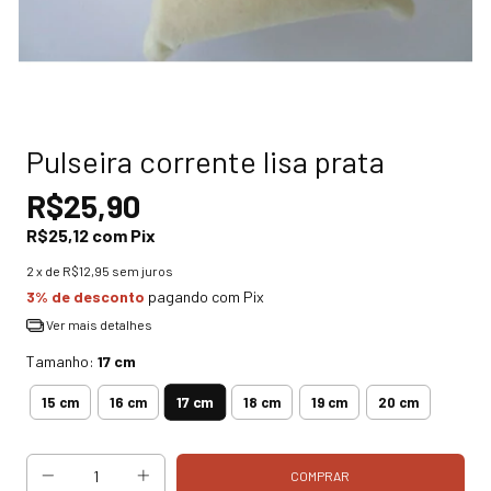
Pulseira corrente lisa prata
R$25,90
R$25,12
com
Pix
2
x de
R$12,95
sem juros
3% de desconto
pagando com Pix
Ver mais detalhes
Tamanho:
17 cm
17 cm
15 cm
16 cm
18 cm
19 cm
20 cm