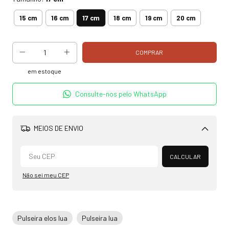
17 cm
15 cm
16 cm
18 cm
19 cm
20 cm
em estoque
Consulte-nos pelo WhatsApp
MEIOS DE ENVIO
Alterar CEP
CALCULAR
Não sei meu CEP
Pulseira elos lua
Pulseira lua