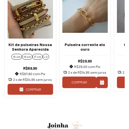
Kit de pulseiras Nossa
Pulseira corrente elo
Co
Senhora Aparecida
ouro
Co
Pul
15 cm
16 cm
17 cm
+ 2
R$29,90
R$29,00
com
Pix
R$69,90
2
x de
R$14,95
sem juros
2
x 
R$67,80
com
Pix
2
x de
R$34,95
sem juros
COMPRAR
C
COMPRAR