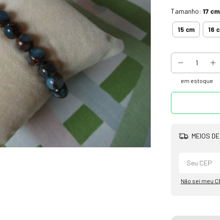
Tamanho:
17 cm
15 cm
16 
em estoque
MEIOS DE
Não sei meu C