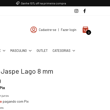
Ganhe 10% off na primeira compra
Cadastre-se
|
Fazer login
0
X
MASCULINO
OUTLET
CATEGORIAS
a Jaspe Lago 8 mm
0
Pix
 juros
to
pagando com Pix
hes