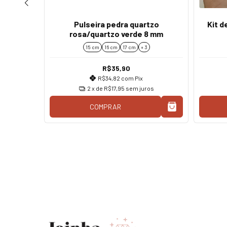
Pulseira pedra quartzo
Kit d
osa 8 mm
rosa/quartzo verde 8 mm
15 cm
16 cm
17 cm
+ 3
R$35,90
R$34,82
com
Pix
os
2
x de
R$17,95
sem juros
COMPRAR