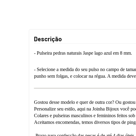
Descrição
- Pulseira pedras naturais Jaspe lago azul em 8 mm.
- Selecione a medida do seu pulso no campo de tamanh
punho sem folgas, e colocar na régua. A medida deve s
__________________________________________
Gostou desse modelo e quer de outra cor? Ou gostou
Personalize seu estilo, aqui na Joinha Bijoux você p
Colares e pulseiras masculinos e femininos feitos so
Aceitamos encomendas, temos diversos tipos de pinge
-Prazo para confecção das peças é de até 4 dias úteis