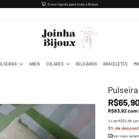
Envio rápido para todo o Brasil
ULSEIRAS
ANÉIS
COLARES
RELICÁRIOS
BRACELETES
MI
Pulseir
R$65,9
R$63,92
com
2
x de
R$32,95
sem
3% de descon
Ver mais detal