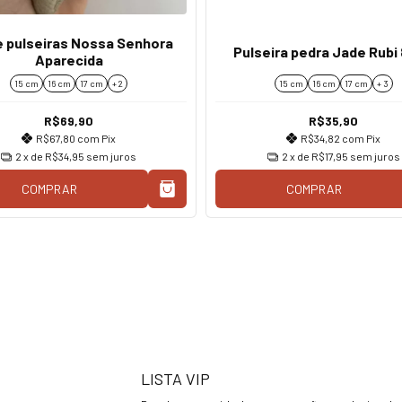
e pulseiras Nossa Senhora
Pulseira pedra Jade Rubi
Aparecida
15 cm
16 cm
17 cm
+ 2
15 cm
16 cm
17 cm
+ 3
R$69,90
R$35,90
R$67,80
com
Pix
R$34,82
com
Pix
2
x de
R$34,95
sem juros
2
x de
R$17,95
sem juros
COMPRAR
COMPRAR
LISTA VIP