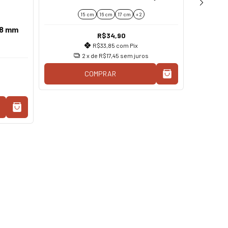
15 cm
16 cm
17 cm
+ 2
Kit
 8 mm
R$34,90
R$33,85
com
Pix
2
x de
R$17,45
sem juros
COMPRAR