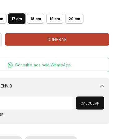
17 cm
cm
18 cm
19 cm
20 cm
Consulte-nos pelo WhatsApp
 ENVIO
Alterar CEP
CALCULAR
EP