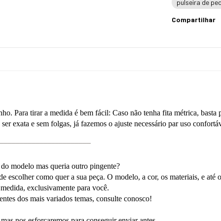
pulseira de pe
Compartilhar
o. Para tirar a medida é bem fácil: Caso não tenha fita métrica, basta 
er exata e sem folgas, já fazemos o ajuste necessário par uso confortá
_______________________
 do modelo mas queria outro pingente?
ode escolher como quer a sua peça. O modelo, a cor, os materiais, e até
b medida, exclusivamente para você.
ntes dos mais variados temas, consulte conosco!
, mas nos esforçaremos para conseguir enviar antes.