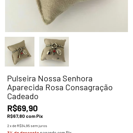
Pulseira Nossa Senhora
Aparecida Rosa Consagração
Cadeado
R$69,90
R$67,80
com
Pix
2
x de
R$34,95
sem juros
3% de desconto
pagando com Pix