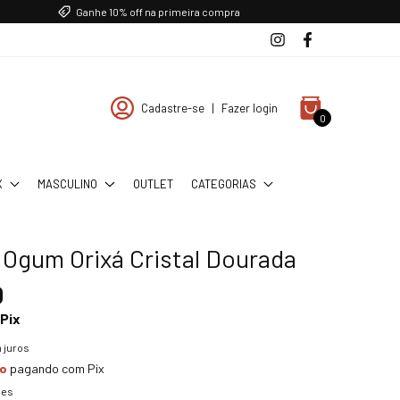
Ganhe 10% off na primeira compra
Cadastre-se
|
Fazer login
0
X
MASCULINO
OUTLET
CATEGORIAS
 Ogum Orixá Cristal Dourada
0
Pix
 juros
to
pagando com Pix
hes