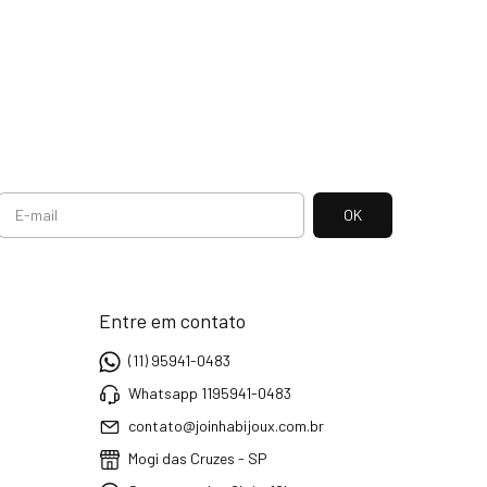
Entre em contato
(11) 95941-0483
Whatsapp 1195941-0483
contato@joinhabijoux.com.br
Mogi das Cruzes - SP