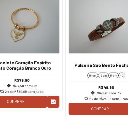
celete Coração Espírito
Pulseira São Bento Fech
to Coração Branco Ouro
15 cm
16 cm
17 cm
+ 3
R$79,90
R$77,50
com
Pix
R$49,90
2
x de
R$39,95
sem juros
R$48,40
com
Pix
2
x de
R$24,95
sem juros
COMPRAR
COMPRAR