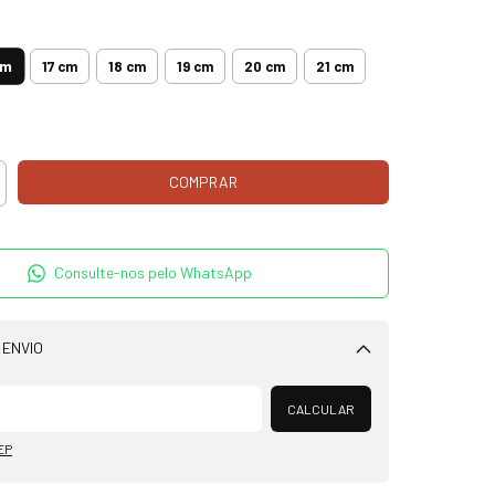
m
cm
17 cm
18 cm
19 cm
20 cm
21 cm
Consulte-nos pelo WhatsApp
 ENVIO
Alterar CEP
CALCULAR
EP