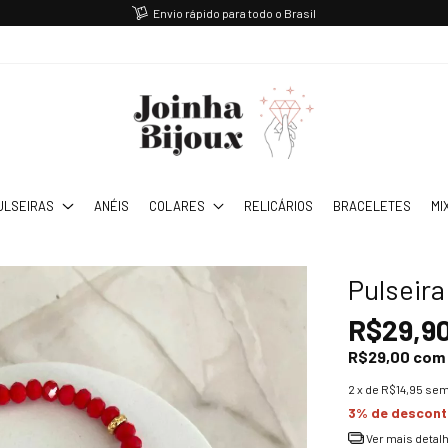
Envio rápido para todo o Brasil
ULSEIRAS
ANÉIS
COLARES
RELICÁRIOS
BRACELETES
MI
Pulseira
R$29,9
R$29,00
com
2
x de
R$14,95
sem
3% de descon
Ver mais detal