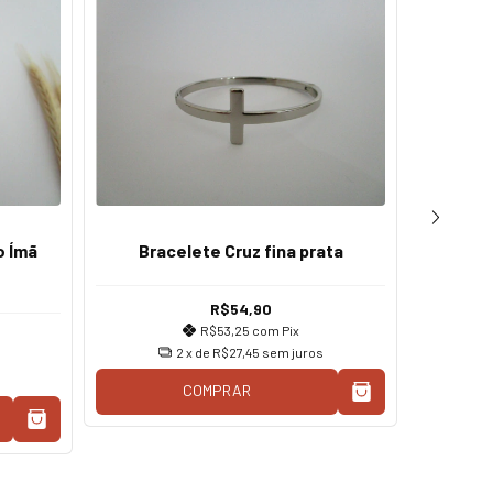
Pulsei
o Ímã
Bracelete Cruz fina prata
R$54,90
R$53,25
com
Pix
2
x de
R$27,45
sem juros
COMPRAR