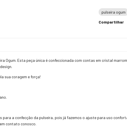
pulseira ogum
Compartilhar
eira Ogum. Esta peça única é confeccionada com contas em cristal marro
 design.
la sua coragem e força!
iano.
as para a confecção da pulseira, pois já fazemos o ajuste para uso confo
e em contato conosco.