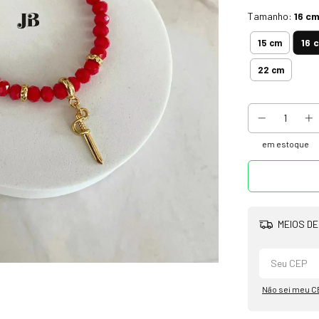
Tamanho:
16 c
16 
15 cm
22 cm
em estoque
MEIOS DE
Não sei meu C