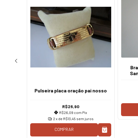
Bra
anjá
San
Pulseira placa oração pai nosso
os
R$26,90
R$26,09
com
Pix
2
x de
R$13,45
sem juros
COMPRAR