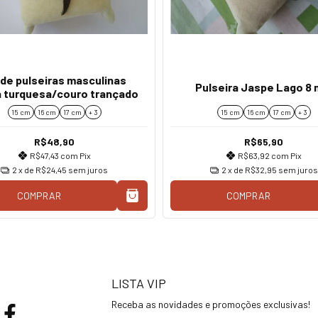
 de pulseiras masculinas
Pulseira Jaspe Lago 8
 turquesa/couro trançado
15 cm
16 cm
17 cm
+ 3
15 cm
16 cm
17 cm
+ 3
R$48,90
R$65,90
R$47,43
com
Pix
R$63,92
com
Pix
2
x de
R$24,45
sem juros
2
x de
R$32,95
sem juros
COMPRAR
COMPRAR
LISTA VIP
Receba as novidades e promoções exclusivas!