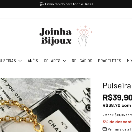
Envio rápido para todo o Brasil
ULSEIRAS
ANÉIS
COLARES
RELICÁRIOS
BRACELETES
MI
Pulseir
R$39,9
R$38,70
com
2
x de
R$19,95
sem
3% de descon
Ver mais detal