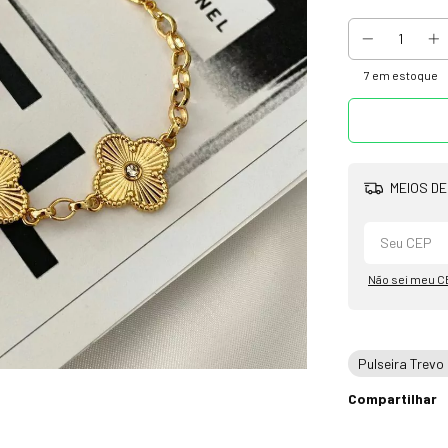
7
em estoque
MEIOS DE
Não sei meu C
Pulseira Trevo
Compartilhar