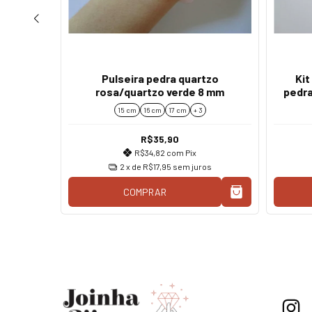
ração
Pulseira pedra quartzo
Kit
mm
rosa/quartzo verde 8 mm
pedra
15 cm
16 cm
17 cm
+ 3
R$35,90
R$34,82
com
Pix
os
2
x de
R$17,95
sem juros
COMPRAR