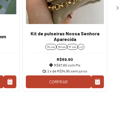
Pulse
Kit de pulseiras Nossa Senhora
 mm
Aparecida
15 cm
16 cm
17 cm
+ 2
R$69,90
R$67,80
com
Pix
2
x de
R$34,95
sem juros
COMPRAR