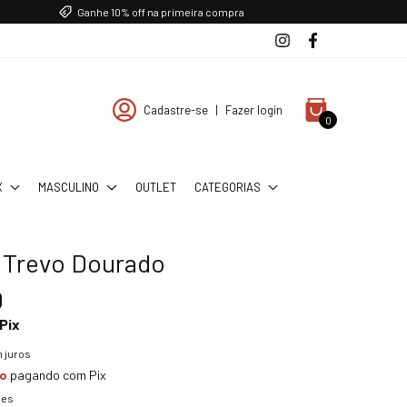
Ganhe 10% off na primeira compra
Cadastre-se
|
Fazer login
0
X
MASCULINO
OUTLET
CATEGORIAS
a Trevo Dourado
0
Pix
 juros
to
pagando com Pix
hes