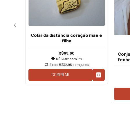
Colar da distância coração mãe e
filha
R$65,90
osa dos
Conju
R$63,92
com
Pix
fech
2
x de
R$32,95
sem juros
COMPRAR
os