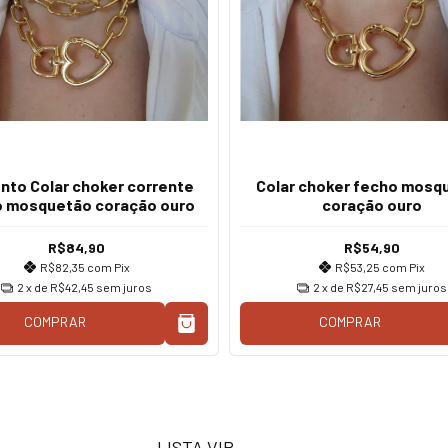
nto Colar choker corrente
Colar choker fecho mosq
o mosquetão coração ouro
coração ouro
R$84,90
R$54,90
R$82,35
com
Pix
R$53,25
com
Pix
2
x de
R$42,45
sem juros
2
x de
R$27,45
sem juros
COMPRAR
COMPRAR
LISTA VIP