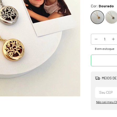
Cor:
Dourado
8
em estoque
MEIOS DE
Não sei meu C