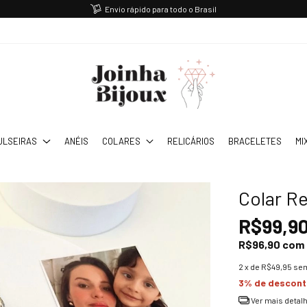
Envio rápido para todo o Brasil
ULSEIRAS
ANÉIS
COLARES
RELICÁRIOS
BRACELETES
MI
Colar Re
R$99,9
R$96,90
com
2
x de
R$49,95
sem
3% de descon
Ver mais detal