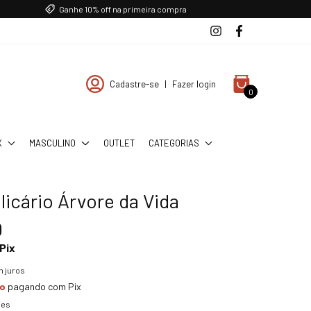
Ganhe 10% off na primeira compra
Cadastre-se
|
Fazer login
0
X
MASCULINO
OUTLET
CATEGORIAS
licário Árvore da Vida
0
Pix
 juros
to
pagando com Pix
hes