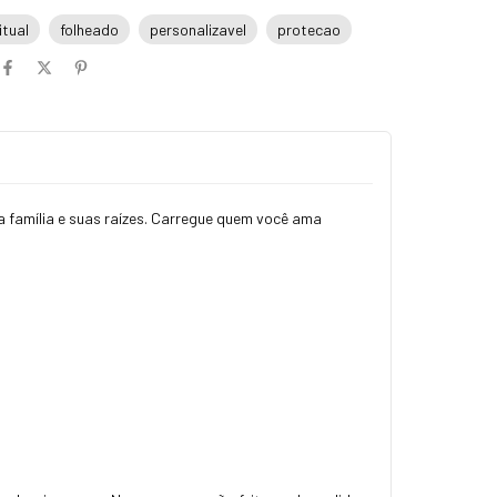
itual
folheado
personalizavel
protecao
a família e suas raízes. Carregue quem você ama