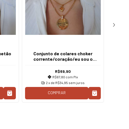
uetão
Conjunto de colares choker
Colar
corrente/coração/eu sou o
caminho a verdade e a vida
R$69,90
R$67,80
com
Pix
2
x de
R$34,95
sem juros
COMPRAR