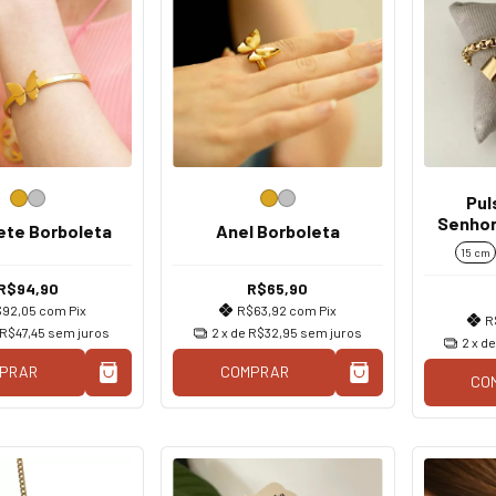
Pul
Senhor
ete Borboleta
Anel Borboleta
Consag
15 cm
R$94,90
R$65,90
$92,05
com
Pix
R$63,92
com
Pix
R
R$47,45
sem juros
2
x de
R$32,95
sem juros
2
x d
PRAR
COMPRAR
CO