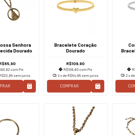
Nossa Senhora
Bracelete Coração
Co
recida Dourado
Dourado
Brace
Tal Mãe
R$65,90
R$109,90
$63,92
com
Pix
R$106,60
com
Pix
R
R$32,95
sem juros
2
x de
R$54,95
sem juros
2
x d
PRAR
COMPRAR
CO