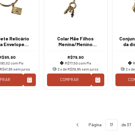
ete Relicário
Colar Mãe Filhos
Conjun
ta Envelope
Menina/Menino
da di
Dourado
Dourado
Fi
R$95,90
R$79,90
$93,02
com
Pix
R$77,50
com
Pix
R
R$47,95
sem juros
2
x de
R$39,95
sem juros
2
x d
PRAR
COMPRAR
CO
Página
de 37