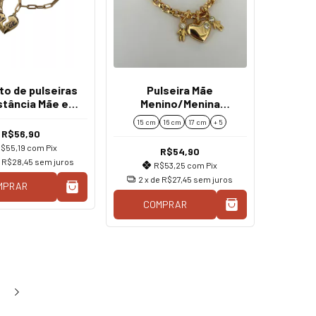
to de pulseiras
Pulseira Mãe
stância Mãe e
Menino/Menina
lha Coração
Coração Dourado
15 cm
16 cm
17 cm
+ 5
R$56,90
$55,19
com
Pix
R$54,90
e
R$28,45
sem juros
R$53,25
com
Pix
2
x de
R$27,45
sem juros
MPRAR
COMPRAR