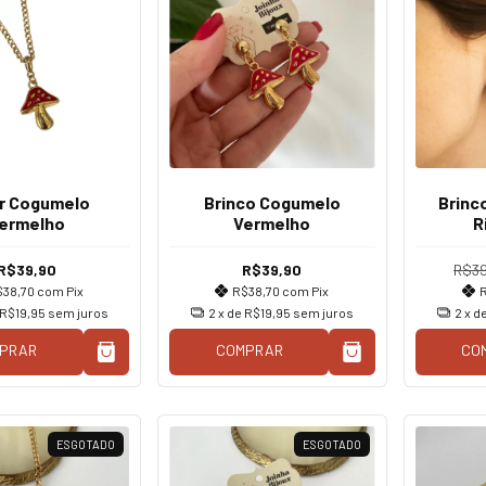
r Cogumelo
Brinco Cogumelo
Brinco
ermelho
Vermelho
R
R$39,90
R$39,90
R$39
$38,70
com
Pix
R$38,70
com
Pix
R$19,95
sem juros
2
x de
R$19,95
sem juros
2
x d
PRAR
COMPRAR
CO
ESGOTADO
ESGOTADO