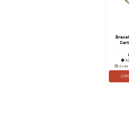
Bracel
Car
R
2
x de
COM