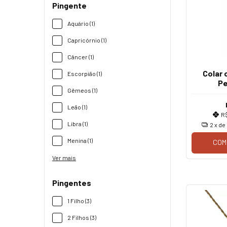
Pingente
Aquário (1)
Capricórnio (1)
Câncer (1)
Colar
Escorpião (1)
Pe
Gêmeos (1)
Leão (1)
R
Libra (1)
2
x de
Menina (1)
COM
Ver mais
Pingentes
1 Filho (3)
2 Filhos (3)