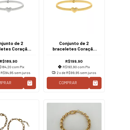
njunto de 2
Conjunto de 2
letes Coração
braceletes Coração
 Tal Filha Prata
Tal Mãe Tal Filha
R$189,90
R$199,90
$184,20
com
Pix
R$193,90
com
Pix
e
R$94,95
sem juros
2
x de
R$99,95
sem juros
MPRAR
COMPRAR