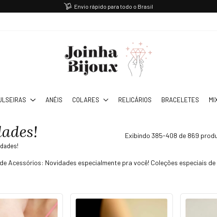
Envio rápido para todo o Brasil
ULSEIRAS
ANÉIS
COLARES
RELICÁRIOS
BRACELETES
MI
ades!
Exibindo 385-408 de 869 prod
dades!
e Acessórios: Novidades especialmente pra você! Coleções especiais de b