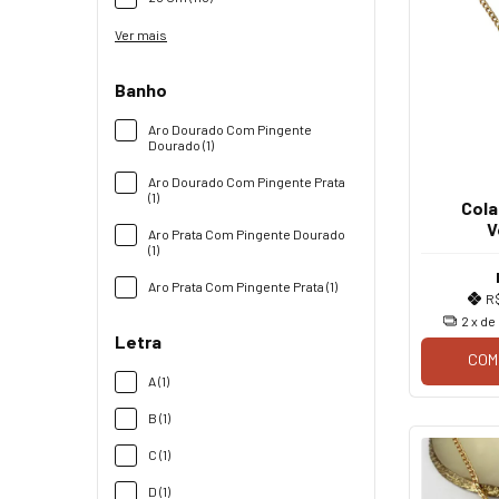
Ver mais
Banho
Aro Dourado Com Pingente
Dourado (1)
Aro Dourado Com Pingente Prata
(1)
Cola
V
Aro Prata Com Pingente Dourado
(1)
Aro Prata Com Pingente Prata (1)
R
2
x de
Letra
COM
A (1)
B (1)
C (1)
D (1)