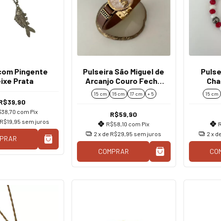
 com Pingente
Pulseira São Miguel de
Pulse
ixe Prata
Arcanjo Couro Fecho
Cha
Ímã
Verm
15 cm
16 cm
17 cm
+ 5
15 cm
R$39,90
$38,70
com
Pix
R$59,90
R$19,95
sem juros
R$58,10
com
Pix
2
x de
R$29,95
sem juros
2
x d
PRAR
COMPRAR
CO