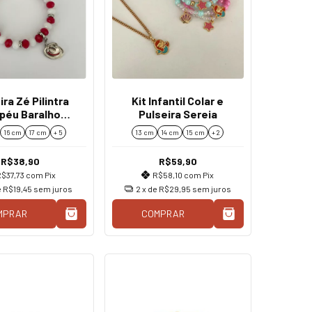
ira Zé Pilintra
Kit Infantil Colar e
péu Baralho
Pulseira Sereia
elha e Branca
16 cm
17 cm
+ 5
13 cm
14 cm
15 cm
+ 2
R$38,90
R$59,90
R$37,73
com
Pix
R$58,10
com
Pix
e
R$19,45
sem juros
2
x de
R$29,95
sem juros
MPRAR
COMPRAR