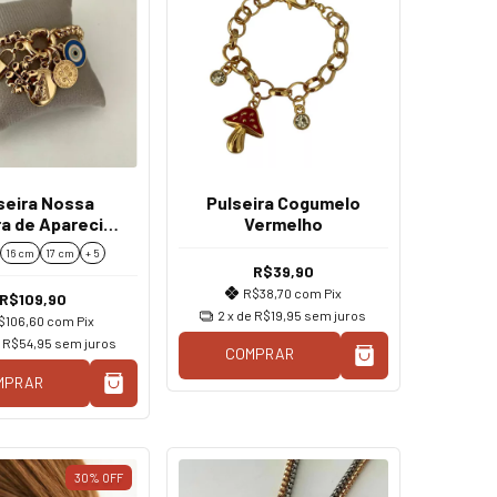
seira Nossa
Pulseira Cogumelo
a de Aparecida
Vermelho
ração Cadeado
16 cm
17 cm
+ 5
R$39,90
R$38,70
com
Pix
R$109,90
2
x de
R$19,95
sem juros
$106,60
com
Pix
e
R$54,95
sem juros
COMPRAR
MPRAR
30
%
OFF