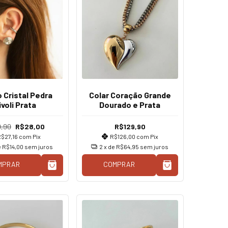
 Cristal Pedra
Colar Coração Grande
ivoli Prata
Dourado e Prata
,90
R$28,00
R$129,90
R$27,16
com
Pix
R$126,00
com
Pix
e
R$14,00
sem juros
2
x de
R$64,95
sem juros
MPRAR
COMPRAR