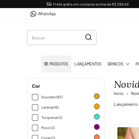
Frete grátis em compras acima de R$ 299,00
WhatsApp
PRODUTOS
LANÇAMENTOS
BRINCOS
P
Novid
Cor
Início
Novi
Dourado (67)
Lançamento d
Laranja (6)
Turquesa (2)
Roxo (2)
Coral (2)