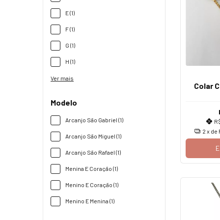
E (1)
F (1)
G (1)
H (1)
Ver mais
Colar 
Modelo
Arcanjo São Gabriel (1)
R
2
x de
Arcanjo São Miguel (1)
E
Arcanjo São Rafael (1)
Menina E Coração (1)
Menino E Coração (1)
Menino E Menina (1)