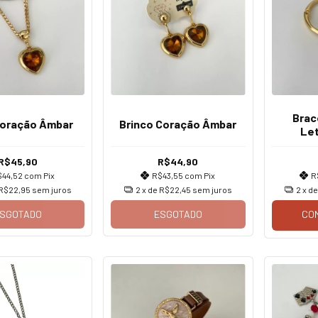
Brac
Coração Âmbar
Brinco Coração Âmbar
Le
R$45,90
R$44,90
$44,52
com
Pix
R$43,55
com
Pix
R
R$22,95
sem juros
2
x de
R$22,45
sem juros
2
x d
SGOTADO
ESGOTADO
CO