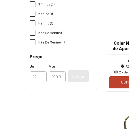
3 Filhos (3)
Menina (1)
Menino (1)
Mãe De Menina (1)
Colar 
Mãe De Menino (1)
de Apa
Preço
De
Até
R
2
x de
Aplicar
COM