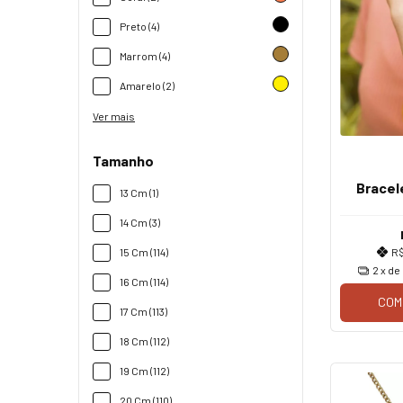
Preto (4)
Marrom (4)
Amarelo (2)
Ver mais
Tamanho
Bracel
13 Cm (1)
14 Cm (3)
15 Cm (114)
R
2
x de
16 Cm (114)
COM
17 Cm (113)
18 Cm (112)
19 Cm (112)
20 Cm (110)