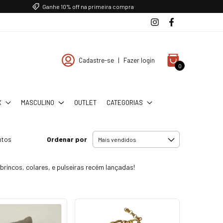
Ganhe 10% off na primeira compra
Cadastre-se
|
Fazer login
0
X
MASCULINO
OUTLET
CATEGORIAS
Ordenar por
utos
rincos, colares, e pulseiras recém lançadas!