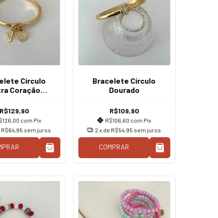
elete Círculo
Bracelete Círculo
tra Coração
Dourado
Dourado
R$129,90
R$109,90
$126,00
com
Pix
R$106,60
com
Pix
e
R$64,95
sem juros
2
x de
R$54,95
sem juros
MPRAR
COMPRAR