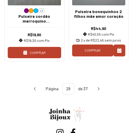
+1
Pulseira bonequinhos 2
Pulseira cordão
filhos mãe amor coração
marroquino
roxa/azul/laranja
R$44,90
R$43,55
com
Pix
R$19,90
2
x de
R$22,45
sem juros
R$19,30
com
Pix
COMPRAR
COMPRAR
Página
de 37