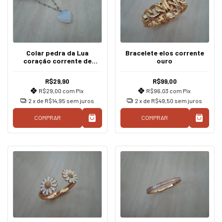
Colar pedra da Lua
Bracelete elos corrente
coração corrente de
ouro
bolinhas prata
R$29,90
R$99,00
R$29,00
com
Pix
R$96,03
com
Pix
2
x de
R$14,95
sem juros
2
x de
R$49,50
sem juros
COMPRAR
COMPRAR