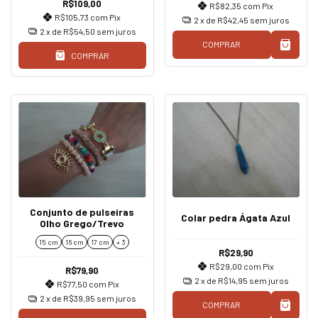
R$109,00
R$82,35
com
Pix
R$105,73
com
Pix
2
x de
R$42,45
sem juros
2
x de
R$54,50
sem juros
COMPRAR
COMPRAR
Conjunto de pulseiras
Colar pedra Ágata Azul
Olho Grego/Trevo
15 cm
16 cm
17 cm
+ 3
R$29,90
R$29,00
com
Pix
R$79,90
2
x de
R$14,95
sem juros
R$77,50
com
Pix
2
x de
R$39,95
sem juros
COMPRAR