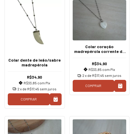
Colar coração
madrepérola corrente de
bolinhas prata
Colar dente de leão/sabre
R$34,90
madrepérola
R$33,85
com
Pix
2
x de
R$17,45
sem juros
R$34,90
R$33,85
com
Pix
COMPRAR
2
x de
R$17,45
sem juros
COMPRAR