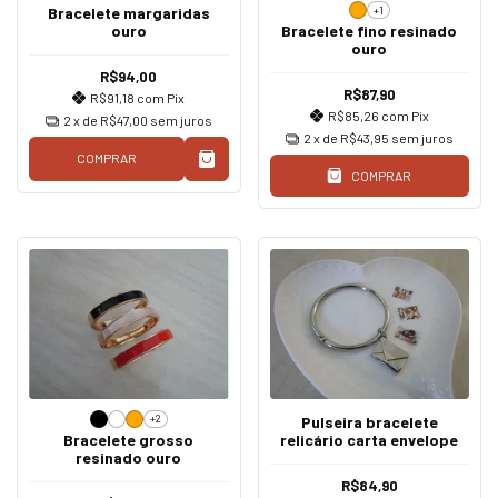
+1
Bracelete margaridas
ouro
Bracelete fino resinado
ouro
R$94,00
R$87,90
R$91,18
com
Pix
R$85,26
com
Pix
2
x de
R$47,00
sem juros
2
x de
R$43,95
sem juros
COMPRAR
COMPRAR
+2
Pulseira bracelete
Bracelete grosso
relicário carta envelope
resinado ouro
R$84,90