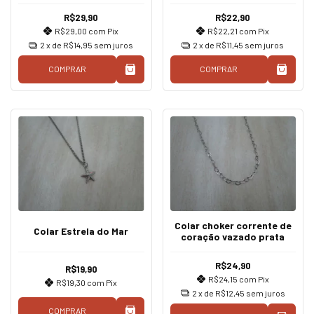
R$29,90
R$22,90
R$29,00
com
Pix
R$22,21
com
Pix
2
x de
R$14,95
sem juros
2
x de
R$11,45
sem juros
COMPRAR
COMPRAR
Colar choker corrente de
Colar Estrela do Mar
coração vazado prata
R$24,90
R$19,90
R$24,15
com
Pix
R$19,30
com
Pix
2
x de
R$12,45
sem juros
COMPRAR