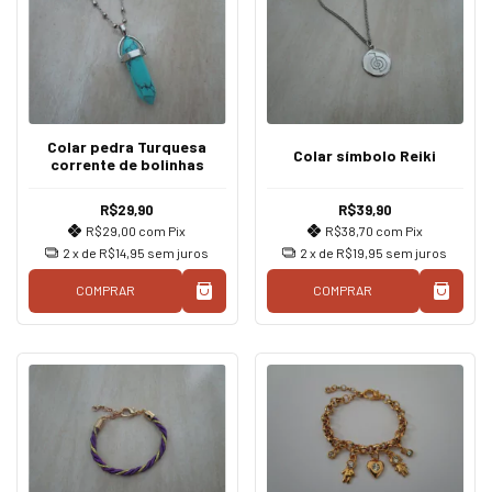
Colar pedra Turquesa
Colar símbolo Reiki
corrente de bolinhas
R$29,90
R$39,90
R$29,00
com
Pix
R$38,70
com
Pix
2
x de
R$14,95
sem juros
2
x de
R$19,95
sem juros
COMPRAR
COMPRAR