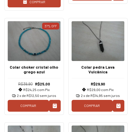
COMPRAR
37
%
OFF
Colar choker cristal olho
Colar pedra Lava
grego azul
Vulcânica
R$39,90
R$25,00
R$29,90
R$24,25
com
Pix
R$29,00
com
Pix
2
x de
R$12,50
sem juros
2
x de
R$14,95
sem juros
COMPRAR
COMPRAR