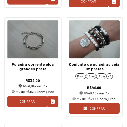
COMPRAR
Pulseira corrente elos
Conjunto de pulseiras seja
grandes prata
luz pretas
15 cm
16 cm
17 cm
+ 3
R$32,00
R$31,04
com
Pix
R$49,90
2
x de
R$16,00
sem juros
R$48,40
com
Pix
2
x de
R$24,95
sem juros
COMPRAR
COMPRAR