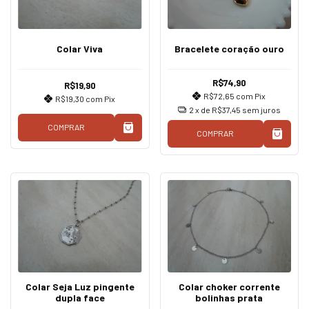
Colar Viva
Bracelete coração ouro
R$74,90
R$19,90
R$72,65
com
Pix
R$19,30
com
Pix
2
x de
R$37,45
sem juros
COMPRAR
COMPRAR
Colar Seja Luz pingente
Colar choker corrente
dupla face
bolinhas prata