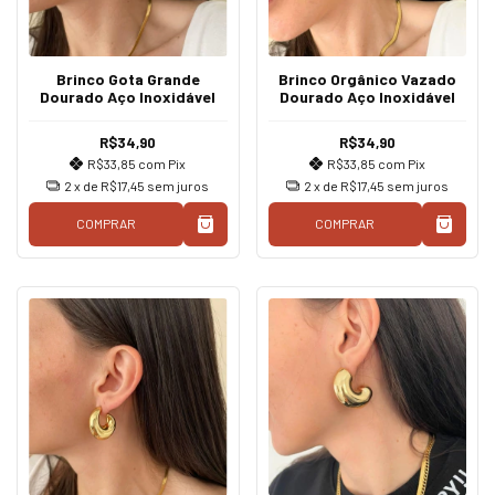
Brinco Gota Grande
Brinco Orgânico Vazado
Dourado Aço Inoxidável
Dourado Aço Inoxidável
R$34,90
R$34,90
R$33,85
com
Pix
R$33,85
com
Pix
2
x de
R$17,45
sem juros
2
x de
R$17,45
sem juros
COMPRAR
COMPRAR