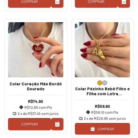
COMPRAR
COMPRAR
Colar Coração Mãe Bordô
Dourado
Colar Pézinho Bebê Filho e
Filha com Letra
Personalizado
R$74,90
R$59,90
R$72,65
com
Pix
R$58,10
com
Pix
2
x de
R$37,45
sem juros
2
x de
R$29,95
sem juros
COMPRAR
COMPRAR