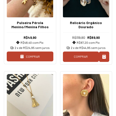
Pulseira Pérola
Relicário Orgânico
Menino/Menina Filhos
Dourado
R$49,90
R$119,90
R$89,90
R$48,40
com
Pix
R$87,20
com
Pix
2
x de
R$24,95
sem juros
2
x de
R$44,95
sem juros
COMPRAR
COMPRAR