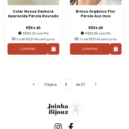
Colar Nossa Senhora
Brinco Orgânico Flor
Aparecida Pérola Dourado
Pérola Aço Inox
R$54,90
R$34,90
R$53,25
com
Pix
R$33,85
com
Pix
2
x de
R$27,45
sem juros
2
x de
R$17,45
sem juros
COMPRAR
COMPRAR
Página
de 37