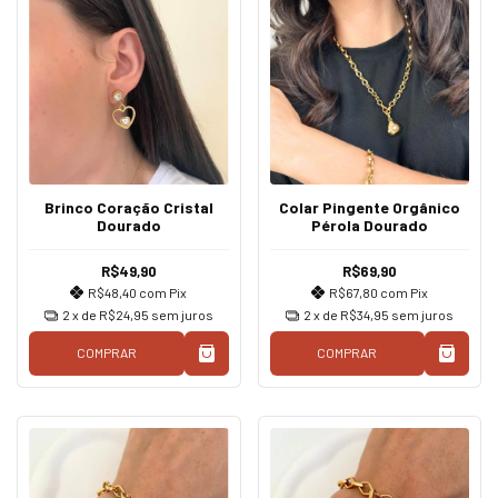
Brinco Coração Cristal
Colar Pingente Orgânico
Dourado
Pérola Dourado
R$49,90
R$69,90
R$48,40
com
Pix
R$67,80
com
Pix
2
x de
R$24,95
sem juros
2
x de
R$34,95
sem juros
COMPRAR
COMPRAR