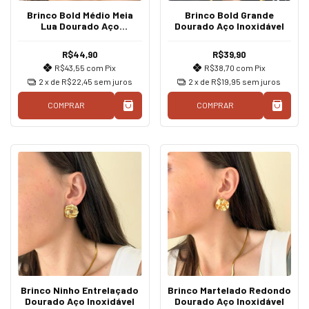
Brinco Bold Médio Meia
Brinco Bold Grande
Lua Dourado Aço
Dourado Aço Inoxidável
Inoxidável
R$44,90
R$39,90
R$43,55
com
Pix
R$38,70
com
Pix
2
x de
R$22,45
sem juros
2
x de
R$19,95
sem juros
COMPRAR
COMPRAR
Brinco Ninho Entrelaçado
Brinco Martelado Redondo
Dourado Aço Inoxidável
Dourado Aço Inoxidável