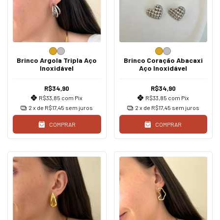
Brinco Argola Tripla Aço
Brinco Coração Abacaxi
Inoxidável
Aço Inoxidável
R$34,90
R$34,90
R$33,85
com
Pix
R$33,85
com
Pix
2
x de
R$17,45
sem juros
2
x de
R$17,45
sem juros
COMPRAR
COMPRAR