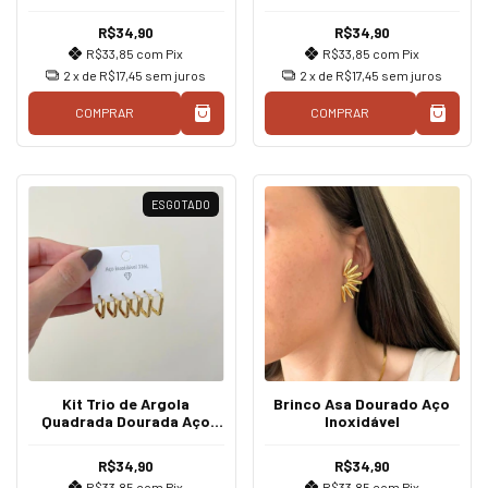
R$34,90
R$34,90
R$33,85
com
Pix
R$33,85
com
Pix
2
x de
R$17,45
sem juros
2
x de
R$17,45
sem juros
COMPRAR
COMPRAR
ESGOTADO
Kit Trio de Argola
Brinco Asa Dourado Aço
Quadrada Dourada Aço
Inoxidável
Inoxidável
R$34,90
R$34,90
R$33,85
com
Pix
R$33,85
com
Pix