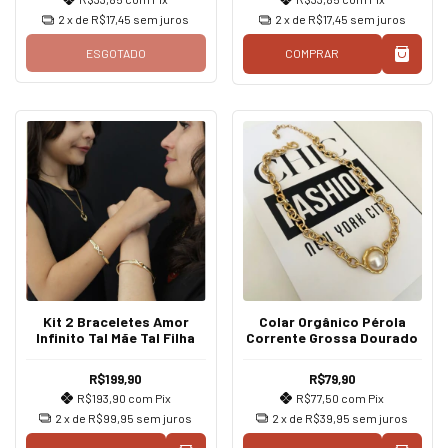
2
x de
R$17,45
sem juros
2
x de
R$17,45
sem juros
ESGOTADO
COMPRAR
Kit 2 Braceletes Amor
Colar Orgânico Pérola
Infinito Tal Mãe Tal Filha
Corrente Grossa Dourado
R$199,90
R$79,90
R$193,90
com
Pix
R$77,50
com
Pix
2
x de
R$99,95
sem juros
2
x de
R$39,95
sem juros