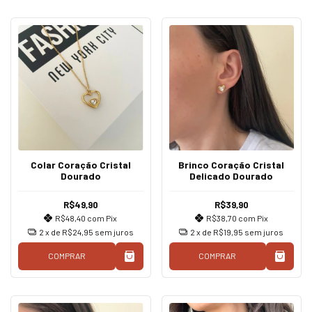
Colar Coração Cristal
Brinco Coração Cristal
Dourado
Delicado Dourado
R$49,90
R$39,90
R$48,40
com
Pix
R$38,70
com
Pix
2
x de
R$24,95
sem juros
2
x de
R$19,95
sem juros
COMPRAR
COMPRAR