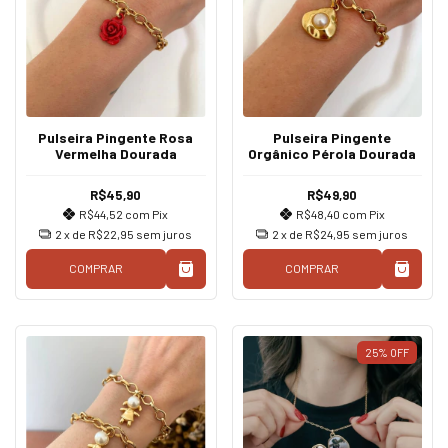
Pulseira Pingente Rosa
Pulseira Pingente
Vermelha Dourada
Orgânico Pérola Dourada
R$45,90
R$49,90
R$44,52
com
Pix
R$48,40
com
Pix
2
x de
R$22,95
sem juros
2
x de
R$24,95
sem juros
COMPRAR
COMPRAR
25
%
OFF