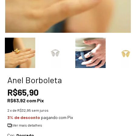
Anel Borboleta
R$65,90
R$63,92
com
Pix
2
x de
R$32,95
sem juros
3% de desconto
pagando com Pix
Ver mais detalhes
Cor:
Dourado