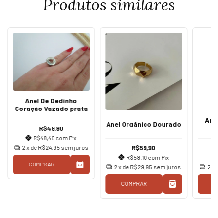
Produtos similares
Anel De Dedinho
Coração Vazado prata
Ane
Anel Orgânico Dourado
R$49,90
R$48,40
com
Pix
R$59,90
2
x de
R$24,95
sem juros
R$58,10
com
Pix
COMPRAR
2
x de
R$29,95
sem juros
2
x 
COMPRAR
C