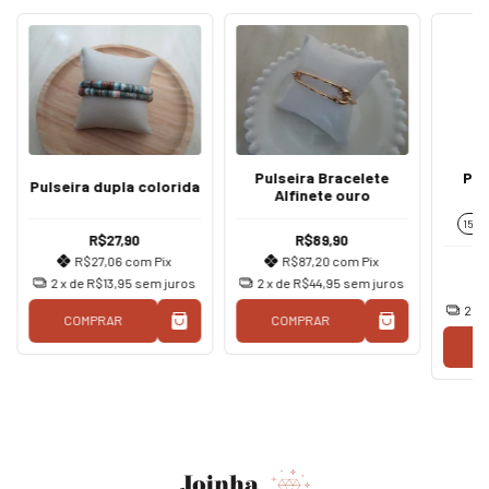
Pulseira Bracelete
Pul
Pulseira dupla colorida
Alfinete ouro
C
15 c
R$27,90
R$89,90
R$27,06
com
Pix
R$87,20
com
Pix
2
x de
R$13,95
sem juros
2
x de
R$44,95
sem juros
2
x 
COMPRAR
COMPRAR