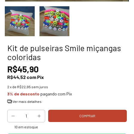
Kit de pulseiras Smile miçangas
coloridas
R$45,90
R$44,52
com
Pix
2
x de
R$22,95
sem juros
3% de desconto
pagando com Pix
Ver mais detalhes
10
em estoque