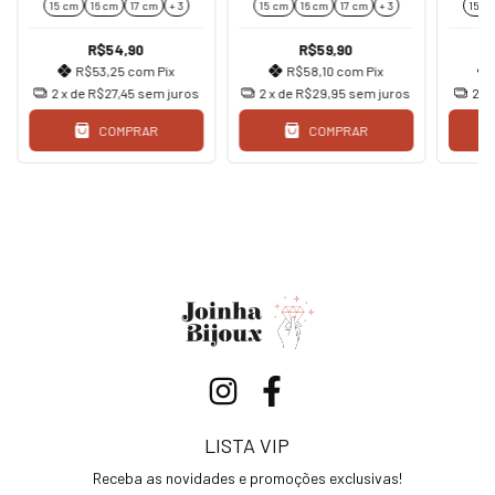
15 cm
16 cm
17 cm
+ 3
15 cm
16 cm
17 cm
+ 3
15 c
R$54,90
R$59,90
R$53,25
com
Pix
R$58,10
com
Pix
2
x de
R$27,45
sem juros
2
x de
R$29,95
sem juros
2
x
COMPRAR
COMPRAR
LISTA VIP
Receba as novidades e promoções exclusivas!