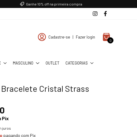
Ganhe 10% off na primeira compra
Cadastre-se
|
Fazer login
0
X
MASCULINO
OUTLET
CATEGORIAS
 Bracelete Cristal Strass
90
m
Pix
 juros
to
pagando com Pix