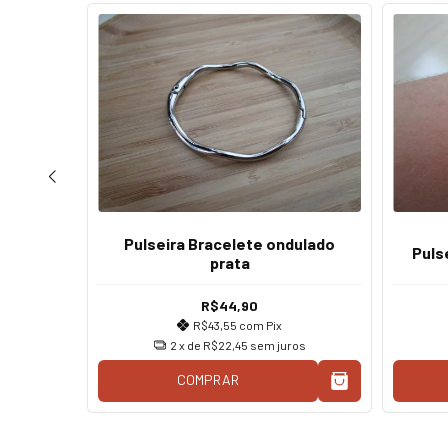
Pulseira Bracelete ondulado
is prata
Puls
prata
R$44,90
R$43,55
com
Pix
os
2
x de
R$22,45
sem juros
COMPRAR