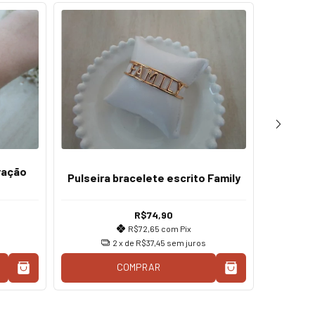
ração
Bra
Pulseira bracelete escrito Family
R$74,90
R$72,65
com
Pix
2
x de
R$37,45
sem juros
COMPRAR