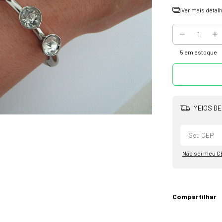
Ver mais detal
5
em estoque
MEIOS DE
Não sei meu C
Compartilhar