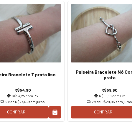
Pulseira Bracelete Nó Co
eira Bracelete T prata liso
prata
R$54,90
R$59,90
R$53,25
com
Pix
R$58,10
com
Pix
2
x de
R$27,45
sem juros
2
x de
R$29,95
sem juros
COMPRAR
COMPRAR