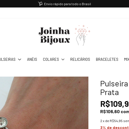
Envio rápido para todo o Brasil
ULSEIRAS
ANÉIS
COLARES
RELICÁRIOS
BRACELETES
MI
Pulseira
Prata
R$109,
R$106,60
co
2
x de
R$54,95
sem
3% de descon