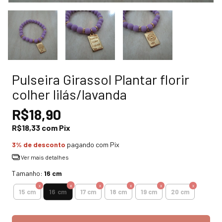
Pulseira Girassol Plantar florir
colher lilás/lavanda
R$18,90
R$18,33
com
Pix
3% de desconto
pagando com Pix
Ver mais detalhes
Tamanho:
16 cm
16 cm
15 cm
17 cm
18 cm
19 cm
20 cm