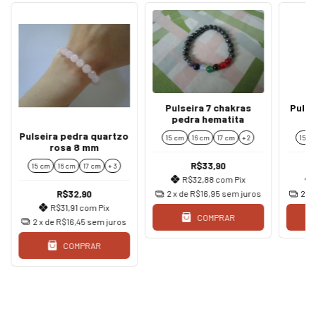
Pulseira 7 chakras
Pulse
pedra hematita
Pulseira pedra quartzo
15 cm
16 cm
17 cm
+ 2
15 c
rosa 8 mm
R$33,90
15 cm
16 cm
17 cm
+ 3
R$32,88
com
Pix
R$32,90
2
x de
R$16,95
sem juros
2
x 
R$31,91
com
Pix
COMPRAR
2
x de
R$16,45
sem juros
COMPRAR