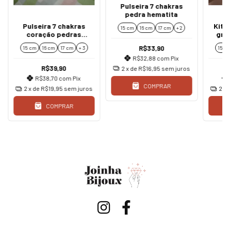
Pulseira 7 chakras
pedra hematita
Pulseira 7 chakras
Kit 
15 cm
16 cm
17 cm
+ 2
coração pedras
gre
naturais 8 mm
R$33,90
15 cm
16 cm
17 cm
+ 3
15 c
R$32,88
com
Pix
R$39,90
2
x de
R$16,95
sem juros
R$38,70
com
Pix
COMPRAR
2
x de
R$19,95
sem juros
2
x 
COMPRAR