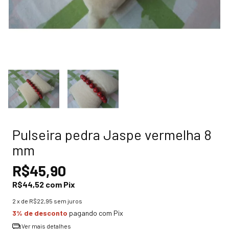
Pulseira pedra Jaspe vermelha 8
mm
R$45,90
R$44,52
com
Pix
2
x de
R$22,95
sem juros
3% de desconto
pagando com Pix
Ver mais detalhes