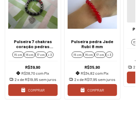
Pul
p
Pulseira 7 chakras
Pulseira pedra Jade
15 c
coração pedras
Rubi 8 mm
naturais 8 mm
15 cm
16 cm
17 cm
+ 3
15 cm
16 cm
17 cm
+ 3
R$39,90
R$35,90
2
x 
R$38,70
com
Pix
R$34,82
com
Pix
2
x de
R$19,95
sem juros
2
x de
R$17,95
sem juros
COMPRAR
COMPRAR