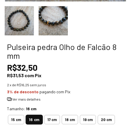
Pulseira pedra Olho de Falcão 8
mm
R$32,50
R$31,53
com
Pix
2
x de
R$16,25
sem juros
3% de desconto
pagando com Pix
Ver mais detalhes
Tamanho:
16 cm
16 cm
15 cm
17 cm
18 cm
19 cm
20 cm