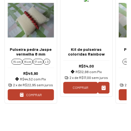
Pulseira pedra Jaspe
Kit de pulseiras
Pul
vermelha 8 mm
coloridas Rainbow
co
n
15 cm
16 cm
17 cm
+ 3
15 c
R$34,00
R$32,98
com
Pix
R$45,90
2
x de
R$17,00
sem juros
R$44,52
com
Pix
2
x de
R$22,95
sem juros
2
x 
COMPRAR
COMPRAR