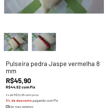
Pulseira pedra Jaspe vermelha 8
mm
R$45,90
R$44,52
com
Pix
2
x de
R$22,95
sem juros
3% de desconto
pagando com Pix
Ver mais detalhes