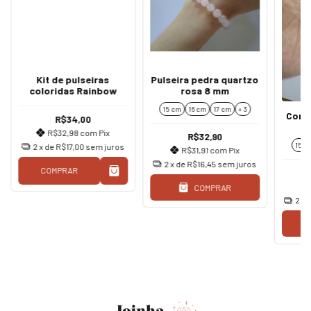
Kit de pulseiras
Pulseira pedra quartzo
coloridas Rainbow
rosa 8 mm
15 cm
16 cm
17 cm
+ 3
Conju
R$34,00
pe
R$32,98
com
Pix
R$32,90
15 c
2
x de
R$17,00
sem juros
R$31,91
com
Pix
2
x de
R$16,45
sem juros
COMPRAR
COMPRAR
2
x 