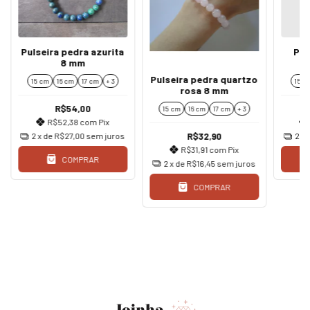
Pulseira pedra azurita
Pul
8 mm
p
Pulseira pedra quartzo
15 cm
16 cm
17 cm
+ 3
15 c
rosa 8 mm
R$54,00
15 cm
16 cm
17 cm
+ 3
R$52,38
com
Pix
R$32,90
2
x de
R$27,00
sem juros
2
x 
R$31,91
com
Pix
COMPRAR
2
x de
R$16,45
sem juros
COMPRAR