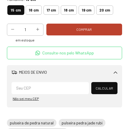
15 cm
16 cm
17 cm
18 cm
19 cm
20 cm
em estoque
Consulte-nos pelo WhatsApp
MEIOS DE ENVIO
Alterar CEP
CALCULAR
Não sei meu CEP
pulseira de pedra natural
pulseira pedra jade rubi