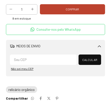
8
em estoque
Consulte-nos pelo WhatsApp
MEIOS DE ENVIO
Alterar CEP
CALCULAR
Não sei meu CEP
relicário orgânico
Compartilhar