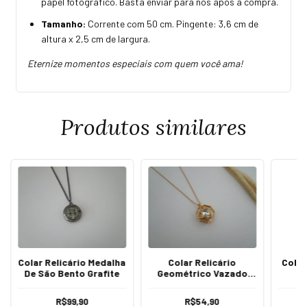
papel fotográfico. Basta enviar para nós após a compra.
Tamanho:
Corrente com 50 cm. Pingente: 3,6 cm de
altura x 2,5 cm de largura.
Eternize momentos especiais com quem você ama!
Produtos similares
Colar Relicário Medalha
Colar Relicário
Colar
De São Bento Grafite
Geométrico Vazado
Com Coração Ouro
R$99,90
R$54,90