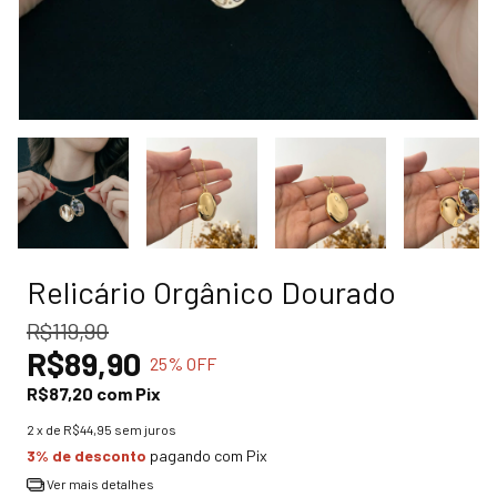
Relicário Orgânico Dourado
R$119,90
R$89,90
25
% OFF
R$87,20
com
Pix
2
x de
R$44,95
sem juros
3% de desconto
pagando com Pix
Ver mais detalhes