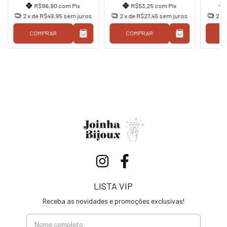
R$96,90
com
Pix
R$53,25
com
Pix
2
x de
R$49,95
sem juros
2
x de
R$27,45
sem juros
2
x 
COMPRAR
COMPRAR
C
LISTA VIP
Receba as novidades e promoções exclusivas!