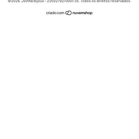
©2026. Joinha Bijoux - 22502792/0001-35. Todos os direitos reservados.