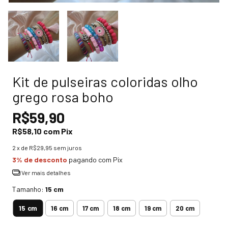
Kit de pulseiras coloridas olho
grego rosa boho
R$59,90
R$58,10
com
Pix
2
x de
R$29,95
sem juros
3% de desconto
pagando com Pix
Ver mais detalhes
Tamanho:
15 cm
15 cm
16 cm
17 cm
18 cm
19 cm
20 cm