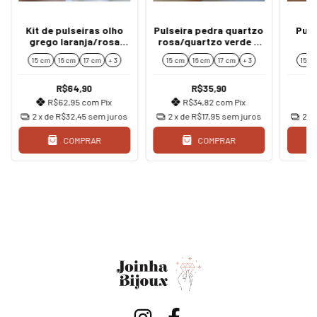
Kit de pulseiras olho
Pulseira pedra quartzo
Puls
grego laranja/rosa
rosa/quartzo verde 8
boho hippie
mm
15 cm
16 cm
17 cm
+ 3
15 cm
16 cm
17 cm
+ 3
15 c
R$64,90
R$35,90
R$62,95
com
Pix
R$34,82
com
Pix
2
x de
R$32,45
sem juros
2
x de
R$17,95
sem juros
2
x
COMPRAR
COMPRAR