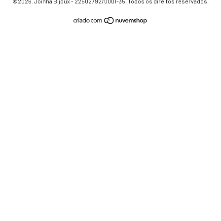
©2026. Joinha Bijoux - 22502792/0001-35. Todos os direitos reservados.