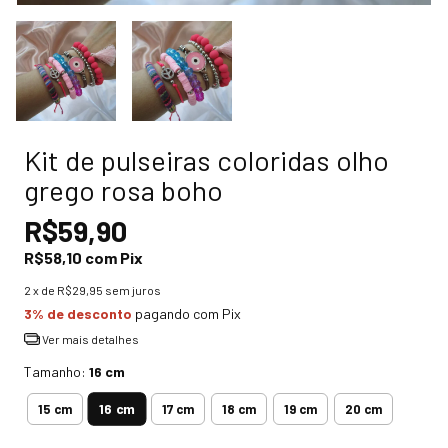
Kit de pulseiras coloridas olho
grego rosa boho
R$59,90
R$58,10
com
Pix
2
x de
R$29,95
sem juros
3% de desconto
pagando com Pix
Ver mais detalhes
Tamanho:
16 cm
16 cm
15 cm
17 cm
18 cm
19 cm
20 cm