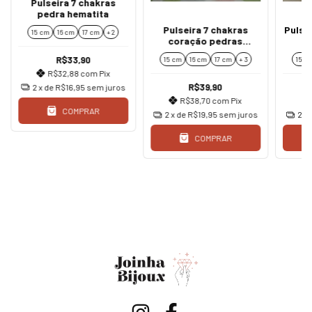
Pulseira 7 chakras
pedra hematita
Pulseira 7 chakras
Pulse
15 cm
16 cm
17 cm
+ 2
coração pedras
naturais 8 mm
R$33,90
15 cm
16 cm
17 cm
+ 3
15 c
R$32,88
com
Pix
R$39,90
2
x de
R$16,95
sem juros
R$38,70
com
Pix
COMPRAR
2
x de
R$19,95
sem juros
2
x
COMPRAR