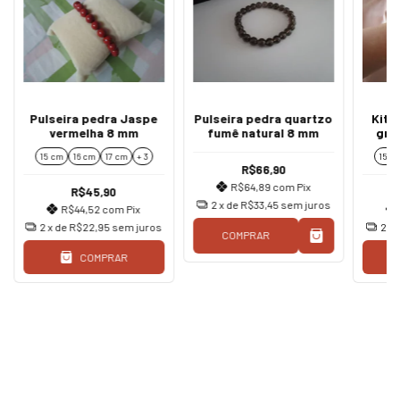
Pulseira pedra Jaspe
Pulseira pedra quartzo
Kit 
vermelha 8 mm
fumê natural 8 mm
gre
15 cm
16 cm
17 cm
+ 3
15 c
R$66,90
R$64,89
com
Pix
R$45,90
2
x de
R$33,45
sem juros
R$44,52
com
Pix
2
x de
R$22,95
sem juros
2
x 
COMPRAR
COMPRAR