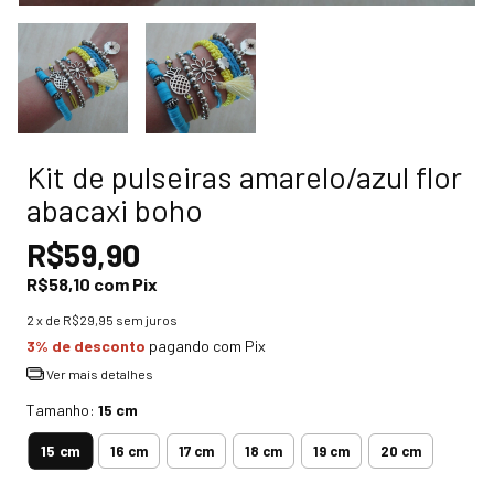
Kit de pulseiras amarelo/azul flor
abacaxi boho
R$59,90
R$58,10
com
Pix
2
x de
R$29,95
sem juros
3% de desconto
pagando com Pix
Ver mais detalhes
Tamanho:
15 cm
15 cm
16 cm
17 cm
18 cm
19 cm
20 cm