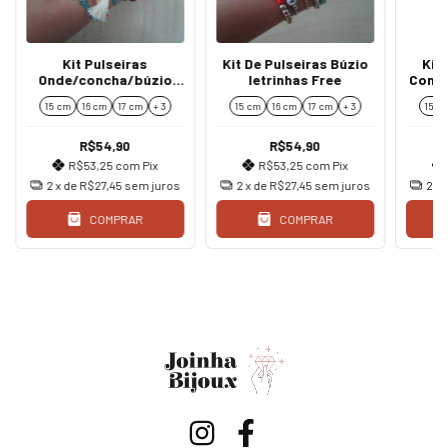
Kit Pulseiras
Kit De Pulseiras Búzio
Kit
Onde/concha/búzio
letrinhas Free
Conch
Boho Coloridas
15 cm
16 cm
17 cm
+ 3
15 cm
16 cm
17 cm
+ 3
15 c
R$54,90
R$54,90
R$53,25
com
Pix
R$53,25
com
Pix
2
x de
R$27,45
sem juros
2
x de
R$27,45
sem juros
2
x 
COMPRAR
COMPRAR