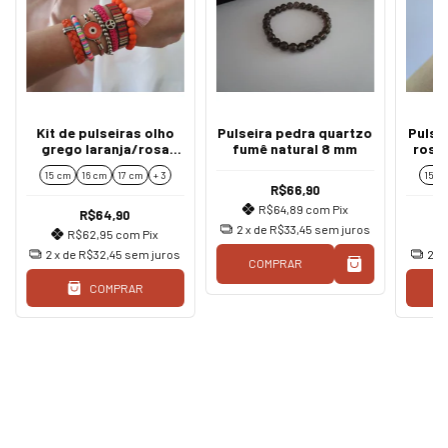
Kit de pulseiras olho
Pulseira pedra quartzo
Pulse
grego laranja/rosa
fumê natural 8 mm
rosa
boho hippie
15 cm
16 cm
17 cm
+ 3
15 c
R$66,90
R$64,89
com
Pix
R$64,90
2
x de
R$33,45
sem juros
R$62,95
com
Pix
2
x de
R$32,45
sem juros
2
x
COMPRAR
COMPRAR