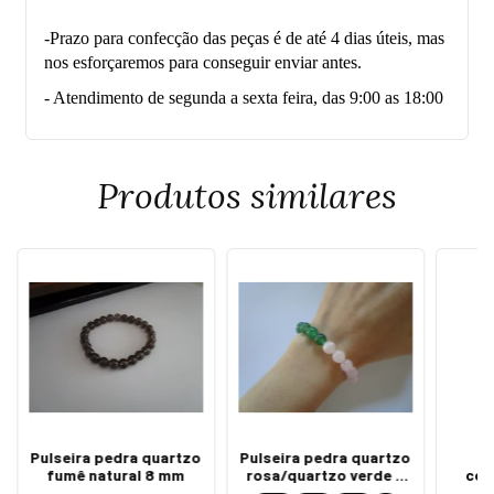
-Prazo para confecção das peças é de até 4 dias úteis, mas
nos esforçaremos para conseguir enviar antes.
- Atendimento de segunda a sexta feira, das 9:00 as 18:00
Produtos similares
Pulseira pedra quartzo
Pulseira pedra quartzo
Ki
fumê natural 8 mm
rosa/quartzo verde 8
col
mm