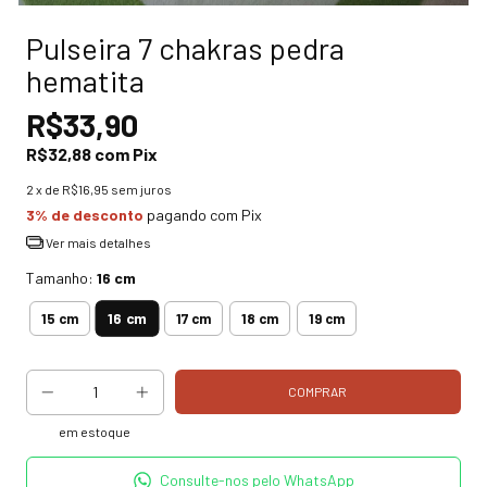
Pulseira 7 chakras pedra
hematita
R$33,90
R$32,88
com
Pix
2
x de
R$16,95
sem juros
3% de desconto
pagando com Pix
Ver mais detalhes
Tamanho:
16 cm
16 cm
15 cm
17 cm
18 cm
19 cm
em estoque
Consulte-nos pelo WhatsApp