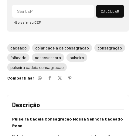
Alterar CEP
CALCULAR
Não sei meu CEP
cadeado
colar cadeia de consagracao
consagração
folheado
nossasenhora
pulseira
pulseira cadeia consagracao
Compartilhar
Descrição
Pulseira Cadeia Consagração Nossa Senhora Cadeado
Rosa