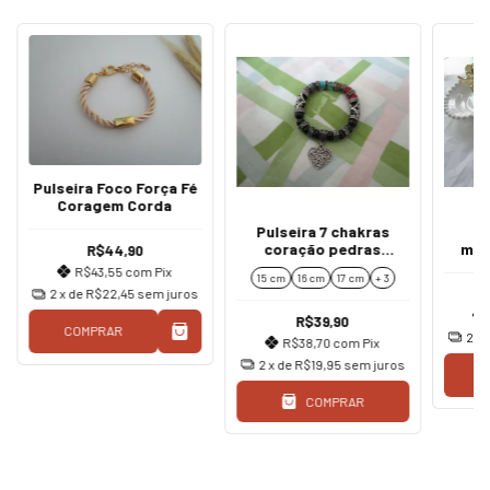
Pulseira Foco Força Fé
Coragem Corda
Pulseira 7 chakras
Ki
coração pedras
med
R$44,90
naturais 8 mm
dou
R$43,55
com
Pix
15 cm
16 cm
17 cm
+ 3
2
x de
R$22,45
sem juros
R$39,90
COMPRAR
2
x 
R$38,70
com
Pix
2
x de
R$19,95
sem juros
C
COMPRAR