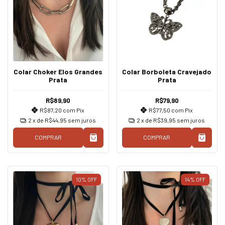
Colar Choker Elos Grandes
Colar Borboleta Cravejado
Prata
Prata
R$89,90
R$79,90
R$87,20
com
Pix
R$77,50
com
Pix
2
x de
R$44,95
sem juros
2
x de
R$39,95
sem juros
COMPRAR
COMPRAR
10
%
OFF
14
%
OFF