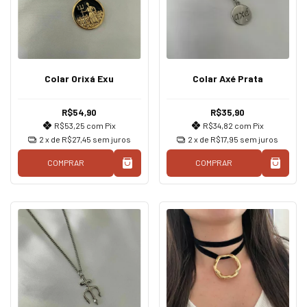
Colar Orixá Exu
Colar Axé Prata
R$54,90
R$35,90
R$53,25
com
Pix
R$34,82
com
Pix
2
x de
R$27,45
sem juros
2
x de
R$17,95
sem juros
COMPRAR
COMPRAR