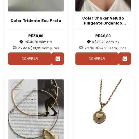
Colar Choker Veludo
Colar Tridente Exu Prata
Pingente Orgânico
Dourado
R$39,90
R$49,90
R$38,70
com
Pix
R$48,40
com
Pix
2
x de
R$19,95
sem juros
2
x de
R$24,95
sem juros
COMPRAR
COMPRAR