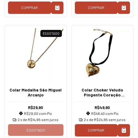
COMPRAR
COMPRAR
ESGOTADO
Colar Medalha São Miguel
Colar Choker Veludo
Arcanjo
Pingente Coração
Dourado
R$29,90
R$49,90
R$29,00
com
Pix
R$48,40
com
Pix
2
x de
R$14,95
sem juros
2
x de
R$24,95
sem juros
ESGOTADO
COMPRAR