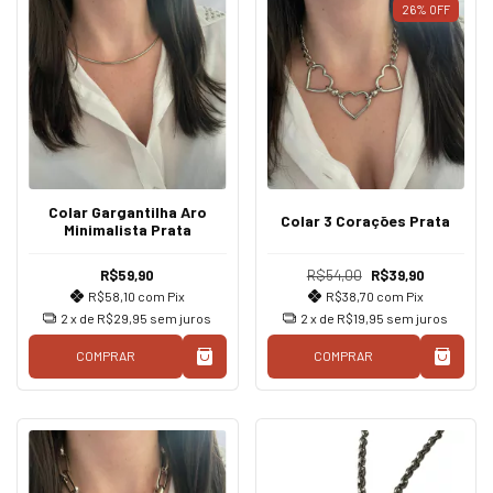
26
%
OFF
Colar Gargantilha Aro
Colar 3 Corações Prata
Minimalista Prata
R$59,90
R$54,00
R$39,90
R$58,10
com
Pix
R$38,70
com
Pix
2
x de
R$29,95
sem juros
2
x de
R$19,95
sem juros
COMPRAR
COMPRAR