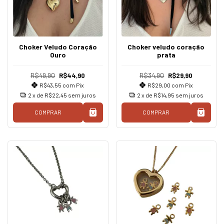
Choker Veludo Coração
Choker veludo coração
Ouro
prata
R$49,90
R$44,90
R$34,90
R$29,90
R$43,55
com
Pix
R$29,00
com
Pix
2
x de
R$22,45
sem juros
2
x de
R$14,95
sem juros
COMPRAR
COMPRAR