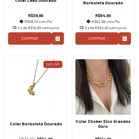
Colar Leão Dourado
Borboleta Dourado
R$39,90
R$64,90
R$38,70
com
Pix
R$62,95
com
Pix
2
x de
R$19,95
sem juros
2
x de
R$32,45
sem juros
COMPRAR
COMPRAR
29
%
OFF
Colar Choker Elos Grandes
Colar Borboleta Dourado
Ouro