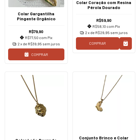
Colar Coração com Resina
Pérola Dourado
Colar Gargantilha
Pingente Orgânico
R$59,90
R$58,10
com
Pix
R$79,90
2
x de
R$29,95
sem juros
R$77,50
com
Pix
COMPRAR
2
x de
R$39,95
sem juros
COMPRAR
Conjunto Brinco e Colar