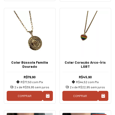
Colar Bússola Família
Colar Coração Arco-Íris
Dourado
LGBT
R$79,90
R$45,90
R$77,50
com
Pix
R$44,52
com
Pix
2
x de
R$39,95
sem juros
2
x de
R$22,95
sem juros
COMPRAR
COMPRAR