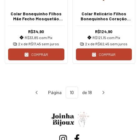
Colar Bonequinho Filhos
Colar Relicário Filhos
Mãe Fecho Mosquetão
Bonequinhos Coração
Coração
Dourado
R$34,90
R$124,90
R$33,85
com
Pix
R$121,15
com
Pix
2
x de
R$17,45
sem juros
2
x de
R$62,45
sem juros
COMPRAR
COMPRAR
Página
de 18