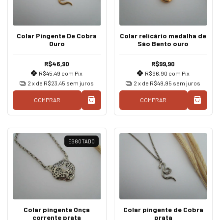
Colar Pingente De Cobra
Colar relicário medalha de
Ouro
São Bento ouro
R$46,90
R$99,90
R$45,49
com
Pix
R$96,90
com
Pix
2
x de
R$23,45
sem juros
2
x de
R$49,95
sem juros
COMPRAR
COMPRAR
ESGOTADO
Colar pingente Onça
Colar pingente de Cobra
corrente prata
prata