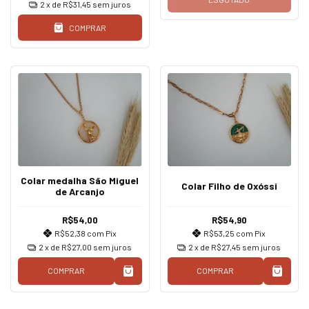
2
x de
R$31,45
sem juros
COMPRAR
Colar medalha São Miguel
Colar Filho de Oxóssi
de Arcanjo
R$54,00
R$54,90
R$52,38
com
Pix
R$53,25
com
Pix
2
x de
R$27,00
sem juros
2
x de
R$27,45
sem juros
COMPRAR
COMPRAR