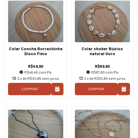
Colar Concha Borrachinha
Colar choker Búzios
Disco Fimo
natural Ouro
R$49,90
R$69,90
R$48,40
com
Pix
R$67,80
com
Pix
2
x de
R$24,95
sem juros
2
x de
R$34,95
sem juros
COMPRAR
COMPRAR