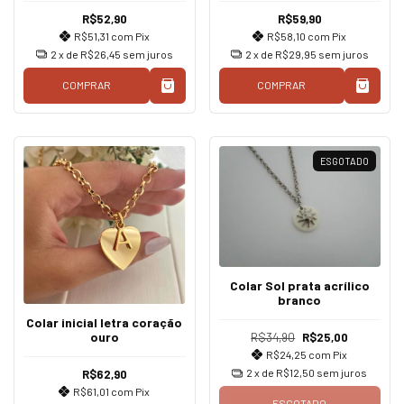
R$52,90
R$59,90
R$51,31
com
Pix
R$58,10
com
Pix
2
x de
R$26,45
sem juros
2
x de
R$29,95
sem juros
COMPRAR
COMPRAR
ESGOTADO
Colar Sol prata acrílico
branco
Colar inicial letra coração
ouro
R$34,90
R$25,00
R$24,25
com
Pix
2
x de
R$12,50
sem juros
R$62,90
R$61,01
com
Pix
ESGOTADO