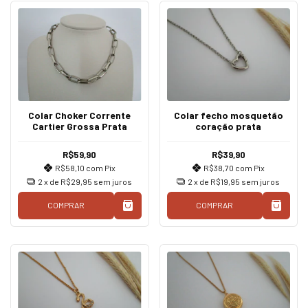
Colar Choker Corrente
Colar fecho mosquetão
Cartier Grossa Prata
coração prata
R$59,90
R$39,90
R$58,10
com
Pix
R$38,70
com
Pix
2
x de
R$29,95
sem juros
2
x de
R$19,95
sem juros
COMPRAR
COMPRAR