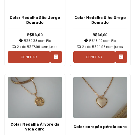
Colar Medalha São Jorge
Colar Medalha Olho Grego
Dourado
Dourado
R$54,00
R$49,90
R$52,38
com
Pix
R$48,40
com
Pix
2
x de
R$27,00
sem juros
2
x de
R$24,95
sem juros
COMPRAR
COMPRAR
Colar Medalha Árvore da
Colar coração pérola ouro
Vida ouro