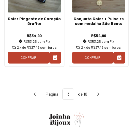
Colar Pingente de Coração
Conjunto Colar + Pulseira
Grafite
com medalha São Bento
R$54,90
R$54,90
R$53,25
com
Pix
R$53,25
com
Pix
2
x de
R$27,45
sem juros
2
x de
R$27,45
sem juros
COMPRAR
COMPRAR
Página
de 18