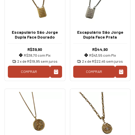
Escapulário São Jorge
Escapulário São Jorge
Dupla Face Dourado
Dupla Face Prata
R$39,90
R$44,90
R$38,70
com
Pix
R$43,55
com
Pix
2
x de
R$19,95
sem juros
2
x de
R$22,45
sem juros
COMPRAR
COMPRAR