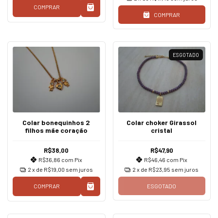
COMPRAR
COMPRAR
ESGOTADO
Colar bonequinhos 2
Colar choker Girassol
filhos mãe coração
cristal
R$38,00
R$47,90
R$36,86
com
Pix
R$46,46
com
Pix
2
x de
R$19,00
sem juros
2
x de
R$23,95
sem juros
COMPRAR
ESGOTADO