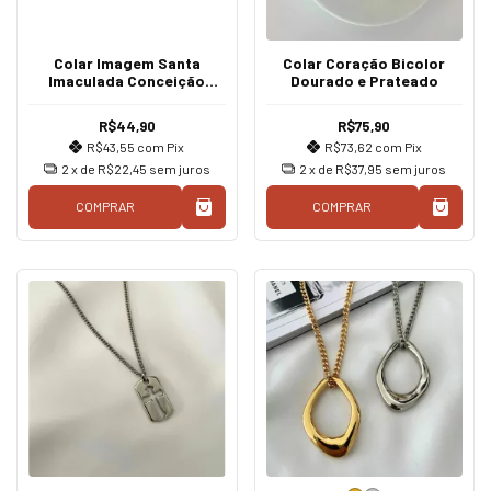
Colar Imagem Santa
Colar Coração Bicolor
Imaculada Conceição
Dourado e Prateado
Prateado
R$44,90
R$75,90
R$43,55
com
Pix
R$73,62
com
Pix
2
x de
R$22,45
sem juros
2
x de
R$37,95
sem juros
COMPRAR
COMPRAR