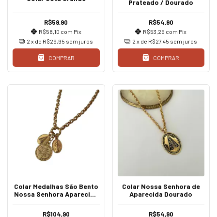
Prateado / Dourado
R$59,90
R$54,90
R$58,10
com
Pix
R$53,25
com
Pix
2
x de
R$29,95
sem juros
2
x de
R$27,45
sem juros
COMPRAR
COMPRAR
Colar Medalhas São Bento
Colar Nossa Senhora de
Nossa Senhora Aparecida
Aparecida Dourado
Nossa Senhora das
Graças
R$104,90
R$54,90