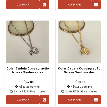
COMPRAR
COMPRAR
Colar Cadeia Consagração
Colar Cadeia Consagração
Nossa Senhora das
Nossa Senhora das
Graças Prata
Graças Dourado
R$54,90
R$69,90
R$53,25
com
Pix
R$67,80
com
Pix
2
x de
R$27,45
sem juros
2
x de
R$34,95
sem juros
COMPRAR
COMPRAR