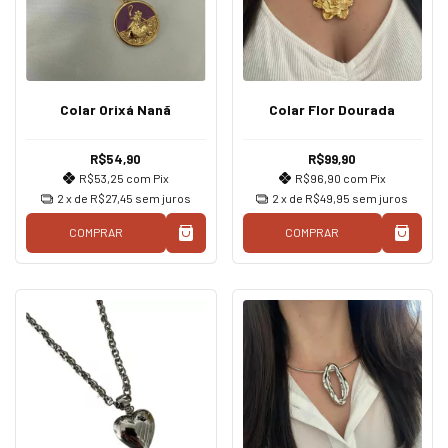
Colar Orixá Nanã
Colar Flor Dourada
R$54,90
R$99,90
R$53,25
com
Pix
R$96,90
com
Pix
2
x de
R$27,45
sem juros
2
x de
R$49,95
sem juros
COMPRAR
COMPRAR