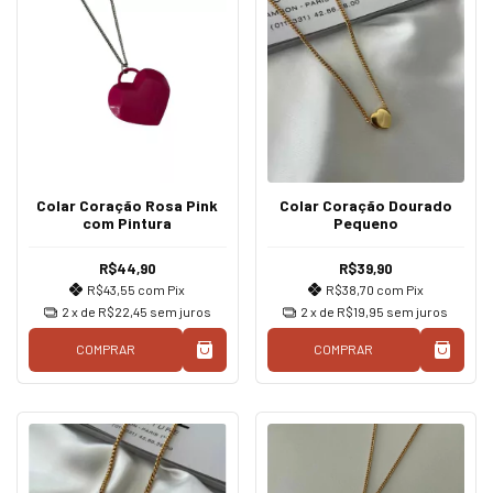
Colar Coração Rosa Pink
Colar Coração Dourado
com Pintura
Pequeno
R$44,90
R$39,90
R$43,55
com
Pix
R$38,70
com
Pix
2
x de
R$22,45
sem juros
2
x de
R$19,95
sem juros
COMPRAR
COMPRAR