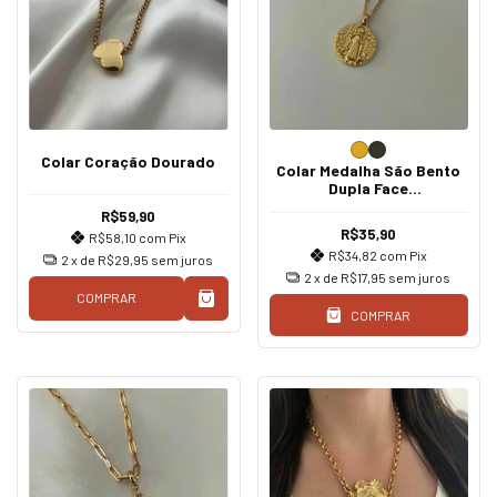
Colar Coração Dourado
Colar Medalha São Bento
Dupla Face
Dourado/Grafite
R$59,90
R$35,90
R$58,10
com
Pix
R$34,82
com
Pix
2
x de
R$29,95
sem juros
2
x de
R$17,95
sem juros
COMPRAR
COMPRAR