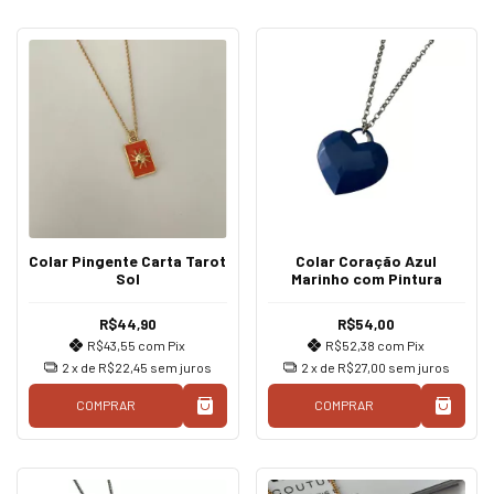
Colar Pingente Carta Tarot
Colar Coração Azul
Sol
Marinho com Pintura
R$44,90
R$54,00
R$43,55
com
Pix
R$52,38
com
Pix
2
x de
R$22,45
sem juros
2
x de
R$27,00
sem juros
COMPRAR
COMPRAR