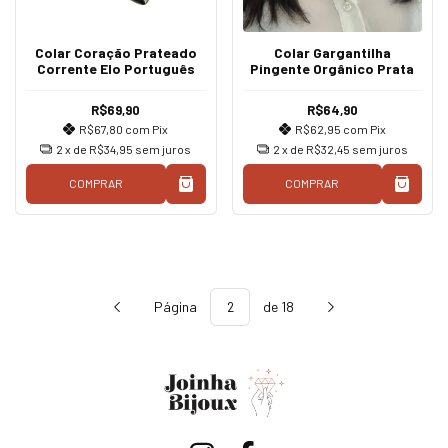
Colar Coração Prateado
Colar Gargantilha
Corrente Elo Português
Pingente Orgânico Prata
R$69,90
R$64,90
R$67,80
com
Pix
R$62,95
com
Pix
2
x de
R$34,95
sem juros
2
x de
R$32,45
sem juros
COMPRAR
COMPRAR
Página
de 18