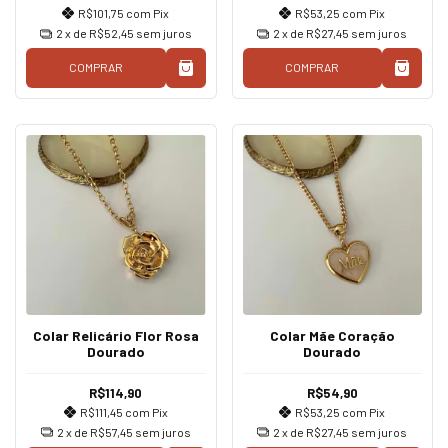
R$101,75
com
Pix
R$53,25
com
Pix
2
x de
R$52,45
sem juros
2
x de
R$27,45
sem juros
COMPRAR
COMPRAR
Colar Relicário Flor Rosa
Colar Mãe Coração
Dourado
Dourado
R$114,90
R$54,90
R$111,45
com
Pix
R$53,25
com
Pix
2
x de
R$57,45
sem juros
2
x de
R$27,45
sem juros