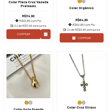
Colar Placa Cruz Vazada
Prateado
Colar Orgânico
R$34,90
R$64,90
R$33,85
com
Pix
R$62,95
com
Pix
2
x de
R$17,45
sem juros
2
x de
R$32,45
sem juros
COMPRAR
COMPRAR
Colar Cruz Strass
Colar Gota Grande