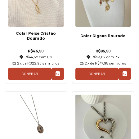
Colar Peixe Cristão
Colar Cigana Dourado
Dourado
R$45,90
R$95,90
R$44,52
com
Pix
R$93,02
com
Pix
2
x de
R$22,95
sem juros
2
x de
R$47,95
sem juros
COMPRAR
COMPRAR