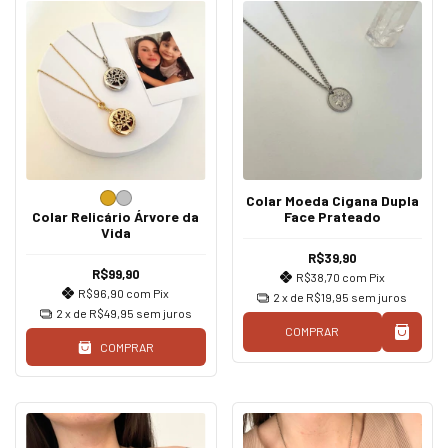
Colar Moeda Cigana Dupla
Colar Relicário Árvore da
Face Prateado
Vida
R$39,90
R$99,90
R$38,70
com
Pix
R$96,90
com
Pix
2
x de
R$19,95
sem juros
2
x de
R$49,95
sem juros
COMPRAR
COMPRAR