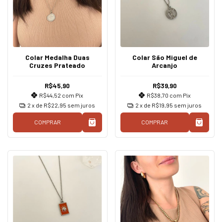
Colar Medalha Duas
Colar São Miguel de
Cruzes Prateado
Arcanjo
R$45,90
R$39,90
R$44,52
com
Pix
R$38,70
com
Pix
2
x de
R$22,95
sem juros
2
x de
R$19,95
sem juros
COMPRAR
COMPRAR