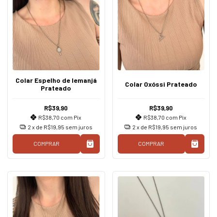
Colar Espelho de Iemanjá
Colar Oxóssi Prateado
Prateado
R$39,90
R$39,90
R$38,70
com
Pix
R$38,70
com
Pix
2
x de
R$19,95
sem juros
2
x de
R$19,95
sem juros
COMPRAR
COMPRAR