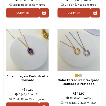
2
x de
R$39,95
sem juros
2
x de
R$37,45
sem juros
COMPRAR
COMPRAR
Colar Imagem Carlo Acutis
Dourado
Colar Ferradura Cravejado
Dourado e Prateado
R$49,90
R$49,90
R$48,40
com
Pix
R$48,40
com
Pix
2
x de
R$24,95
sem juros
2
x de
R$24,95
sem juros