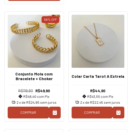
58
%
OFF
Conjunto Mola com
Colar Carta Tarot A Estrela
Bracelete + Choker
R$119,90
R$49,90
R$44,90
R$48,40
com
Pix
R$43,55
com
Pix
2
x de
R$24,95
sem juros
2
x de
R$22,45
sem juros
COMPRAR
COMPRAR