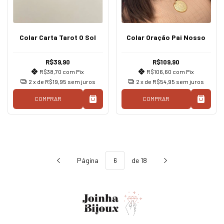
Colar Carta Tarot O Sol
Colar Oração Pai Nosso
R$39,90
R$109,90
R$38,70
com
Pix
R$106,60
com
Pix
2
x de
R$19,95
sem juros
2
x de
R$54,95
sem juros
COMPRAR
COMPRAR
Página
de 18