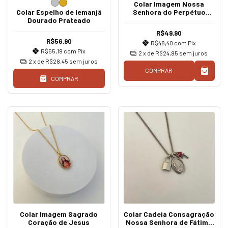
Colar Imagem Nossa
Colar Espelho de Iemanjá
Senhora do Perpétuo
Dourado Prateado
Socorro
R$49,90
R$56,90
R$48,40
com
Pix
R$55,19
com
Pix
2
x de
R$24,95
sem juros
2
x de
R$28,45
sem juros
COMPRAR
COMPRAR
Colar Imagem Sagrado
Colar Cadeia Consagração
Coração de Jesus
Nossa Senhora de Fátima