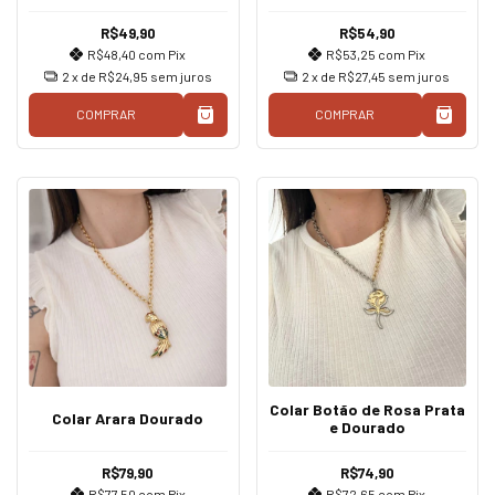
Rosa
R$49,90
R$54,90
R$48,40
com
Pix
R$53,25
com
Pix
2
x de
R$24,95
sem juros
2
x de
R$27,45
sem juros
COMPRAR
COMPRAR
Colar Botão de Rosa Prata
Colar Arara Dourado
e Dourado
R$79,90
R$74,90
R$77,50
com
Pix
R$72,65
com
Pix