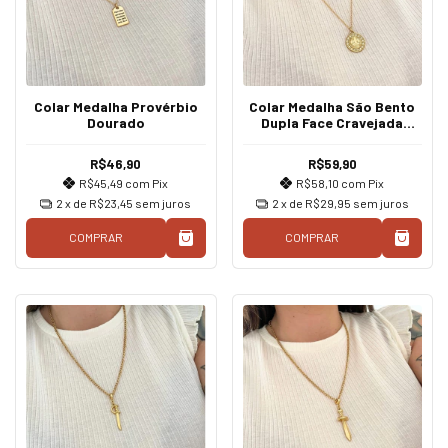
Colar Medalha Provérbio
Colar Medalha São Bento
Dourado
Dupla Face Cravejada
Dourado
R$46,90
R$59,90
R$45,49
com
Pix
R$58,10
com
Pix
2
x de
R$23,45
sem juros
2
x de
R$29,95
sem juros
COMPRAR
COMPRAR