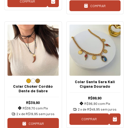
COMPRAR
COMPRAR
Colar Santa Sara Kali
Colar Choker Cordão
Cigana Dourado
Dente de Sabre
R$99,90
R$39,90
R$96,90
com
Pix
R$38,70
com
Pix
2
x de
R$49,95
sem juros
2
x de
R$19,95
sem juros
COMPRAR
COMPRAR