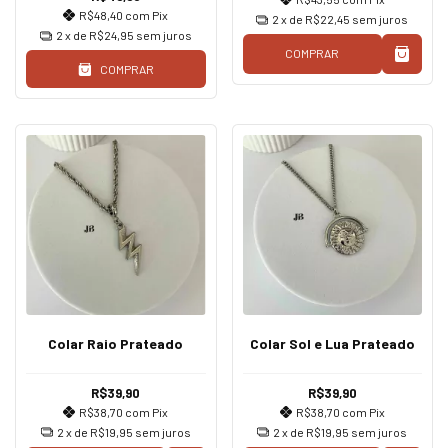
R$48,40
com
Pix
2
x de
R$22,45
sem juros
2
x de
R$24,95
sem juros
COMPRAR
COMPRAR
Colar Raio Prateado
Colar Sol e Lua Prateado
R$39,90
R$39,90
R$38,70
com
Pix
R$38,70
com
Pix
2
x de
R$19,95
sem juros
2
x de
R$19,95
sem juros