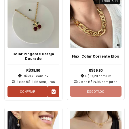
ESGOTADO
Colar Pingente Cereja
Maxi Colar Corrente Elos
Dourado
R$39,90
R$89,90
R$38,70
com
Pix
R$87,20
com
Pix
2
x de
R$19,95
sem juros
2
x de
R$44,95
sem juros
COMPRAR
ESGOTADO