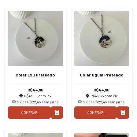
Colar Exu Prateado
Colar Ogum Prateado
R$44,90
R$44,90
R$43,55
com
Pix
R$43,55
com
Pix
2
x de
R$22,45
sem juros
2
x de
R$22,45
sem juros
COMPRAR
COMPRAR