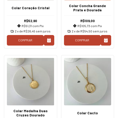
Colar Concha Grande
Colar Coração Cristal
Prata e Dourada
R$52,90
R$109,00
R$51,31
com
Pix
R$105,73
com
Pix
2
x de
R$26,45
sem juros
2
x de
R$54,50
sem juros
COMPRAR
COMPRAR
Colar Medalha Duas
Colar Cacto
Cruzes Dourado