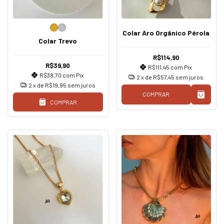
Colar Aro Orgânico Pérola
Colar Trevo
R$114,90
R$39,90
R$111,45
com
Pix
R$38,70
com
Pix
2
x de
R$57,45
sem juros
2
x de
R$19,95
sem juros
COMPRAR
COMPRAR