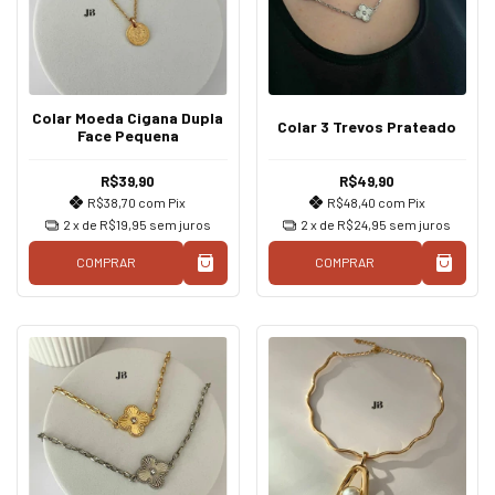
Colar Moeda Cigana Dupla
Colar 3 Trevos Prateado
Face Pequena
R$39,90
R$49,90
R$38,70
com
Pix
R$48,40
com
Pix
2
x de
R$19,95
sem juros
2
x de
R$24,95
sem juros
COMPRAR
COMPRAR