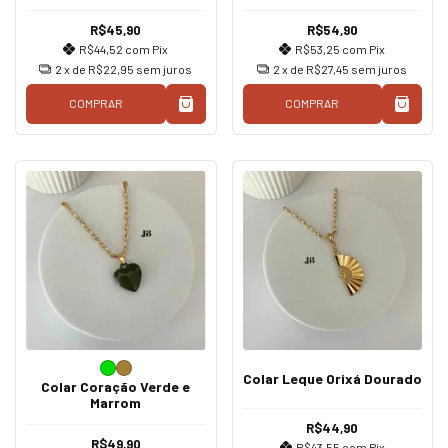
R$45,90
R$54,90
R$44,52
com
Pix
R$53,25
com
Pix
2
x de
R$22,95
sem juros
2
x de
R$27,45
sem juros
COMPRAR
COMPRAR
Colar Leque Orixá Dourado
Colar Coração Verde e
Marrom
R$44,90
R$49,90
R$43,55
com
Pix