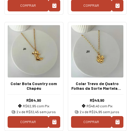
COMPRAR
COMPRAR
Colar Bota Country com
Colar Trevo de Quatro
Chapéu
Folhas da Sorte Martelado
Dourado
R$64,90
R$49,90
R$62,95
com
Pix
R$48,40
com
Pix
2
x de
R$32,45
sem juros
2
x de
R$24,95
sem juros
COMPRAR
COMPRAR