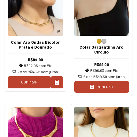
Colar Aro Ondas Bicolor
Prata e Dourado
Colar Gargantilha Aro
Círculo
R$94,90
R$99,00
R$92,05
com
Pix
R$96,03
com
Pix
2
x de
R$47,45
sem juros
2
x de
R$49,50
sem juros
COMPRAR
COMPRAR