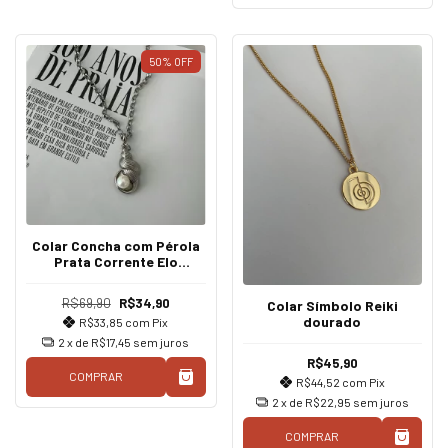
50
%
OFF
Colar Concha com Pérola
Prata Corrente Elo
Português
R$69,90
R$34,90
Colar Símbolo Reiki
dourado
R$33,85
com
Pix
2
x de
R$17,45
sem juros
R$45,90
COMPRAR
R$44,52
com
Pix
2
x de
R$22,95
sem juros
COMPRAR