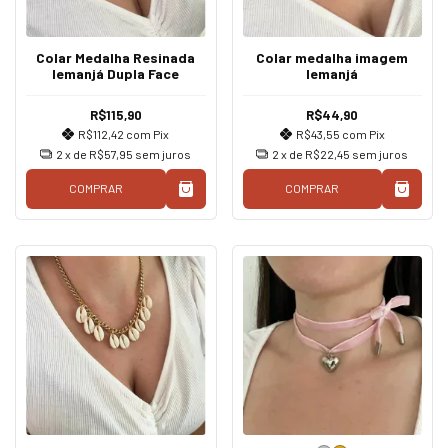
Colar Medalha Resinada
Colar medalha imagem
Iemanjá Dupla Face
Iemanjá
R$115,90
R$44,90
R$112,42
com
Pix
R$43,55
com
Pix
2
x de
R$57,95
sem juros
2
x de
R$22,45
sem juros
COMPRAR
COMPRAR