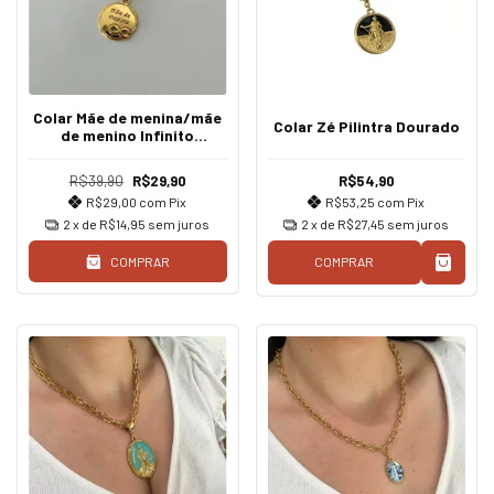
Colar Mãe de menina/mãe
Colar Zé Pilintra Dourado
de menino Infinito
Dourado
R$39,90
R$29,90
R$54,90
R$29,00
com
Pix
R$53,25
com
Pix
2
x de
R$14,95
sem juros
2
x de
R$27,45
sem juros
COMPRAR
COMPRAR