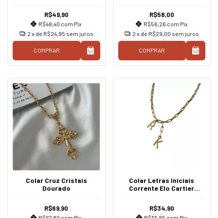
R$49,90
R$58,00
R$48,40
com
Pix
R$56,26
com
Pix
2
x de
R$24,95
sem juros
2
x de
R$29,00
sem juros
COMPRAR
COMPRAR
Colar Cruz Cristais
Colar Letras Iniciais
Dourado
Corrente Elo Cartier
Dourado
R$69,90
R$34,90
R$67,80
com
Pix
R$33,85
com
Pix