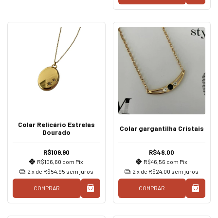
Colar Relicário Estrelas
Colar gargantilha Cristais
Dourado
R$109,90
R$48,00
R$106,60
com
Pix
R$46,56
com
Pix
2
x de
R$54,95
sem juros
2
x de
R$24,00
sem juros
COMPRAR
COMPRAR