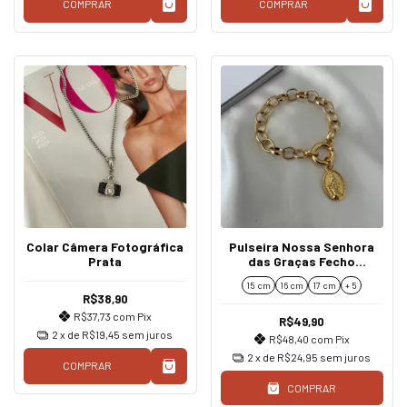
COMPRAR
COMPRAR
Colar Câmera Fotográfica
Pulseira Nossa Senhora
Prata
das Graças Fecho
Mosquetão
15 cm
16 cm
17 cm
+ 5
R$38,90
R$37,73
com
Pix
R$49,90
2
x de
R$19,45
sem juros
R$48,40
com
Pix
2
x de
R$24,95
sem juros
COMPRAR
COMPRAR