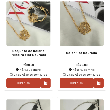
Conjunto de Colar e
Colar Flor Dourada
Pulseira Flor Dourada
R$79,90
R$49,90
R$77,50
com
Pix
R$48,40
com
Pix
2
x de
R$39,95
sem juros
2
x de
R$24,95
sem juros
COMPRAR
COMPRAR