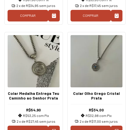
2
x de
R$34,95
sem juros
2
x de
R$17,45
sem juros
COMPRAR
COMPRAR
Colar Medalha Entrega Teu
Colar Olho Grego Cristal
Caminho ao Senhor Prata
Prata
R$54,90
R$34,00
R$53,25
com
Pix
R$32,98
com
Pix
2
x de
R$27,45
sem juros
2
x de
R$17,00
sem juros