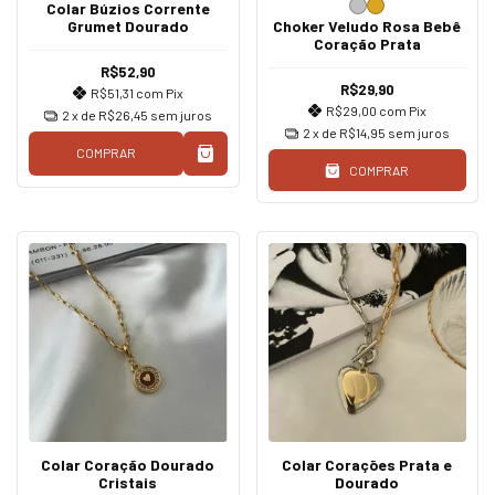
Colar Búzios Corrente
Grumet Dourado
Choker Veludo Rosa Bebê
Coração Prata
R$52,90
R$29,90
R$51,31
com
Pix
R$29,00
com
Pix
2
x de
R$26,45
sem juros
2
x de
R$14,95
sem juros
COMPRAR
COMPRAR
Colar Coração Dourado
Colar Corações Prata e
Cristais
Dourado