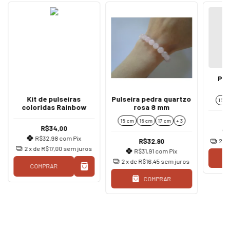
Pul
p
Kit de pulseiras
Pulseira pedra quartzo
15 c
coloridas Rainbow
rosa 8 mm
15 cm
16 cm
17 cm
+ 3
R$34,00
R$32,98
com
Pix
R$32,90
2
x 
2
x de
R$17,00
sem juros
R$31,91
com
Pix
2
x de
R$16,45
sem juros
COMPRAR
COMPRAR