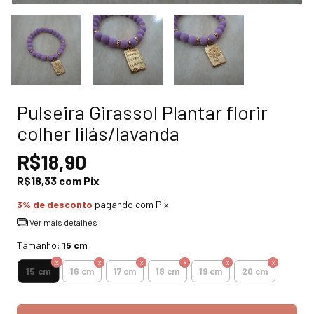
Pulseira Girassol Plantar florir
colher lilás/lavanda
R$18,90
R$18,33
com
Pix
3% de desconto
pagando com Pix
Ver mais detalhes
Tamanho:
15 cm
15 cm
16 cm
17 cm
18 cm
19 cm
20 cm