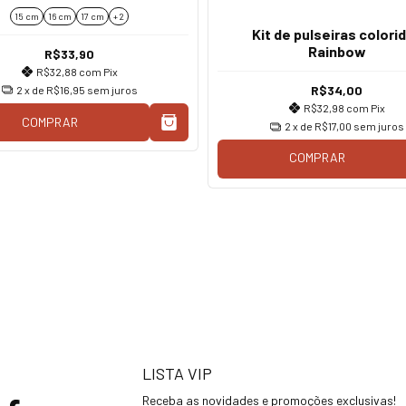
15 cm
16 cm
17 cm
+ 2
Kit de pulseiras colori
Rainbow
R$33,90
R$32,88
com
Pix
R$34,00
2
x de
R$16,95
sem juros
R$32,98
com
Pix
COMPRAR
2
x de
R$17,00
sem juros
COMPRAR
LISTA VIP
Receba as novidades e promoções exclusivas!