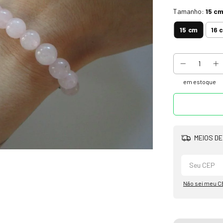
Tamanho:
15 c
15 cm
16 
em estoque
MEIOS DE
Não sei meu C