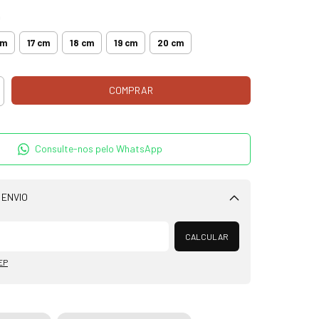
m
cm
17 cm
18 cm
19 cm
20 cm
Consulte-nos pelo WhatsApp
 ENVIO
Alterar CEP
CALCULAR
EP