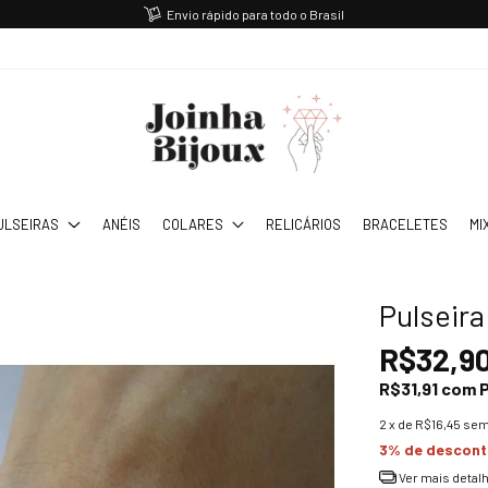
Envio rápido para todo o Brasil
ULSEIRAS
ANÉIS
COLARES
RELICÁRIOS
BRACELETES
MI
Pulseir
R$32,9
R$31,91
com
P
2
x de
R$16,45
sem
3% de descon
Ver mais detal