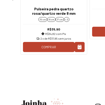
rmelha 8
Pulseira pedra quartzo
rosa/quartzo verde 8 mm
15 cm
16 cm
17 cm
+ 3
R$35,90
R$34,82
com
Pix
os
2
x de
R$17,95
sem juros
COMPRAR