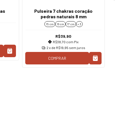
das
Pulseira 7 chakras coração
pedras naturais 8 mm
15 cm
16 cm
17 cm
+ 3
R$39,90
R$38,70
com
Pix
2
x de
R$19,95
sem juros
COMPRAR