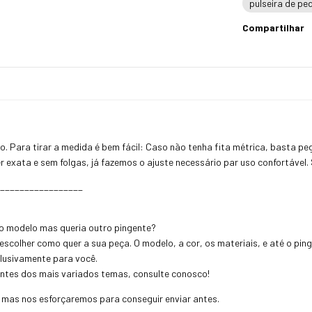
pulseira de pe
Compartilhar
. Para tirar a medida é bem fácil: Caso não tenha fita métrica, basta pe
r exata e sem folgas, já fazemos o ajuste necessário par uso confortável.
_________________
do modelo mas queria outro pingente?
e escolher como quer a sua peça. O modelo, a cor, os materiais, e até o pi
clusivamente para você.
ntes dos mais variados temas, consulte conosco!
, mas nos esforçaremos para conseguir enviar antes.