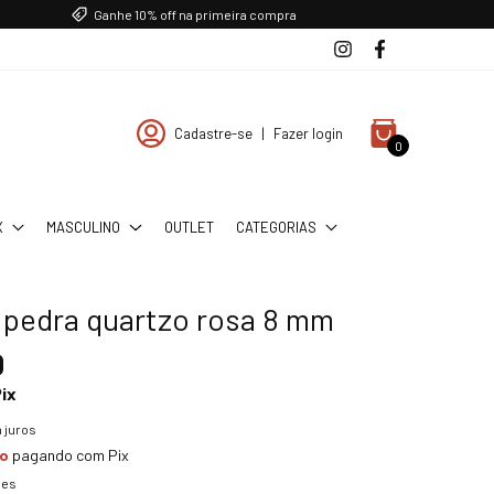
Ganhe 10% off na primeira compra
Cadastre-se
|
Fazer login
0
X
MASCULINO
OUTLET
CATEGORIAS
a pedra quartzo rosa 8 mm
0
ix
 juros
to
pagando com Pix
hes