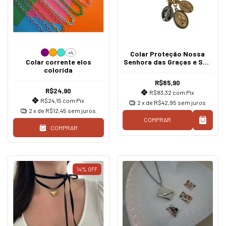
+4
Colar Proteção Nossa
Colar corrente elos
Senhora das Graças e São
colorida
Miguel
R$85,90
R$24,90
R$83,32
com
Pix
R$24,15
com
Pix
2
x de
R$42,95
sem juros
2
x de
R$12,45
sem juros
COMPRAR
COMPRAR
14
%
OFF