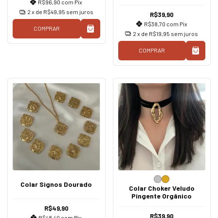
R$96,90
com
Pix
2
x de
R$49,95
sem juros
R$39,90
R$38,70
com
Pix
COMPRAR
2
x de
R$19,95
sem juros
COMPRAR
Colar Signos Dourado
Colar Choker Veludo
Pingente Orgânico
R$49,90
R$39,90
R$48,40
com
Pix