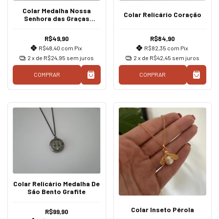
Colar Medalha Nossa
Colar Relicário Coração
Senhora das Graças
Dourado
R$49,90
R$84,90
R$48,40
com
Pix
R$82,35
com
Pix
2
x de
R$24,95
sem juros
2
x de
R$42,45
sem juros
COMPRAR
COMPRAR
Colar Relicário Medalha De
São Bento Grafite
Colar Inseto Pérola
R$99,90