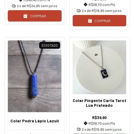
R$38,70
com
Pix
2
x de
R$24,95
sem juros
2
x de
R$19,95
sem juros
COMPRAR
COMPRAR
ESGOTADO
Colar Pingente Carta Tarot
Lua Prateado
R$39,90
Colar Pedra Lápis Lazuli
R$38,70
com
Pix
2
x de
R$19,95
sem juros