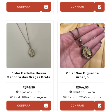
COMPRAR
COMPRAR
Colar Medalha Nossa
Colar São Miguel de
Senhora das Graças Prata
Arcanjo
R$49,90
R$44,90
R$48,40
com
Pix
R$43,55
com
Pix
2
x de
R$24,95
sem juros
2
x de
R$22,45
sem juros
COMPRAR
COMPRAR