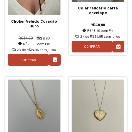
Colar relicário carta
envelope
Choker Veludo Coração
R$49,90
Ouro
R$48,40
com
Pix
2
x de
R$24,95
sem juros
R$34,90
R$29,90
R$29,00
com
Pix
COMPRAR
2
x de
R$14,95
sem juros
COMPRAR