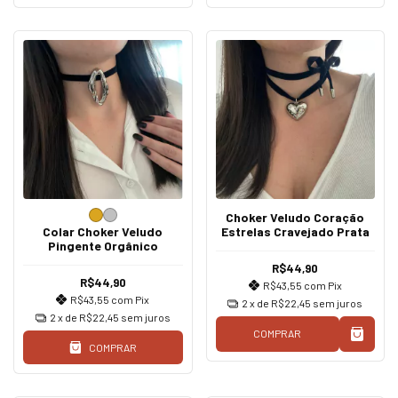
Choker Veludo Coração
Colar Choker Veludo
Estrelas Cravejado Prata
Pingente Orgânico
R$44,90
R$44,90
R$43,55
com
Pix
R$43,55
com
Pix
2
x de
R$22,45
sem juros
2
x de
R$22,45
sem juros
COMPRAR
COMPRAR