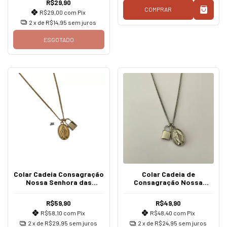
R$29,90
COMPRAR
R$29,00
com
Pix
2
x de
R$14,95
sem juros
ESGOTADO
Colar Cadeia Consagração
Colar Cadeia de
Nossa Senhora das
Consagração Nossa
Graças Dourado
Senhora das Graças
Cadeado
R$59,90
R$49,90
R$58,10
com
Pix
R$48,40
com
Pix
2
x de
R$29,95
sem juros
2
x de
R$24,95
sem juros