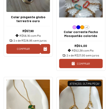
Colar pingente globo
terrestre ouro
+1
R$57,90
Colar corrente Fecho
Mosquetão colorido
R$56,16
com
Pix
2
x de
R$28,95
sem juros
R$54,00
COMPRAR
R$52,38
com
Pix
2
x de
R$27,00
sem juros
COMPRAR
ATENÇÃO, ÚLTIMA PEÇA!