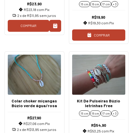
colorida
R$23,90
15 cm
16 cm
17 cm
+ 3
R$23,18
com
Pix
2
x de
R$11,95
sem juros
R$19,90
R$19,30
com
Pix
COMPRAR
COMPRAR
Colar choker miçangas
Kit De Pulseiras Búzio
Búzio verde água/rosa
letrinhas Free
15 cm
16 cm
17 cm
+ 3
R$27,90
R$27,06
com
Pix
R$54,90
2
x de
R$13,95
sem juros
R$53,25
com
Pix