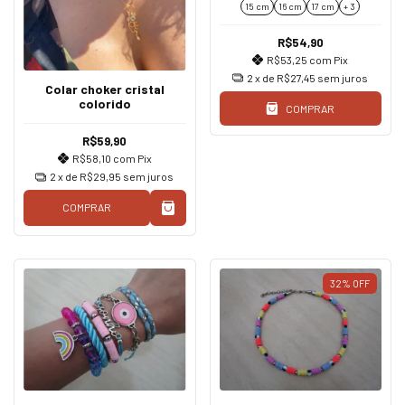
15 cm
16 cm
17 cm
+ 3
R$54,90
R$53,25
com
Pix
2
x de
R$27,45
sem juros
Colar choker cristal
colorido
COMPRAR
R$59,90
R$58,10
com
Pix
2
x de
R$29,95
sem juros
COMPRAR
32
%
OFF