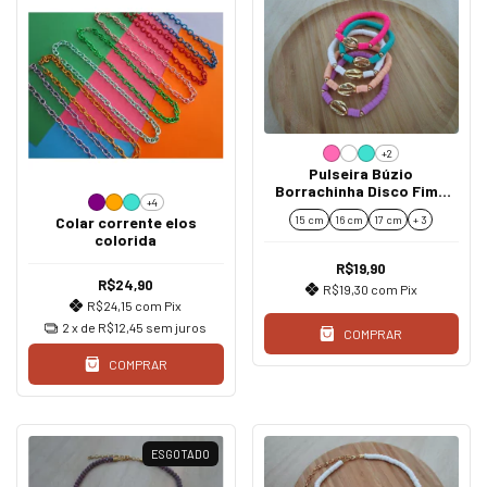
+2
Pulseira Búzio
Borrachinha Disco Fimo
+4
Colorida Ouro
Colar corrente elos
15 cm
16 cm
17 cm
+ 3
colorida
R$19,90
R$24,90
R$19,30
com
Pix
R$24,15
com
Pix
2
x de
R$12,45
sem juros
COMPRAR
COMPRAR
ESGOTADO