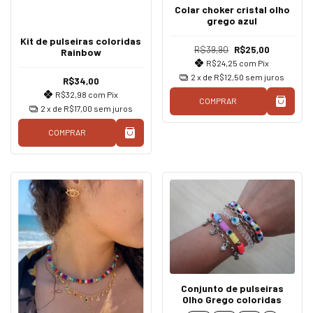
Colar choker cristal olho
grego azul
Kit de pulseiras coloridas
R$39,90
R$25,00
Rainbow
R$24,25
com
Pix
2
x de
R$12,50
sem juros
R$34,00
R$32,98
com
Pix
COMPRAR
2
x de
R$17,00
sem juros
COMPRAR
Conjunto de pulseiras
Olho Grego coloridas