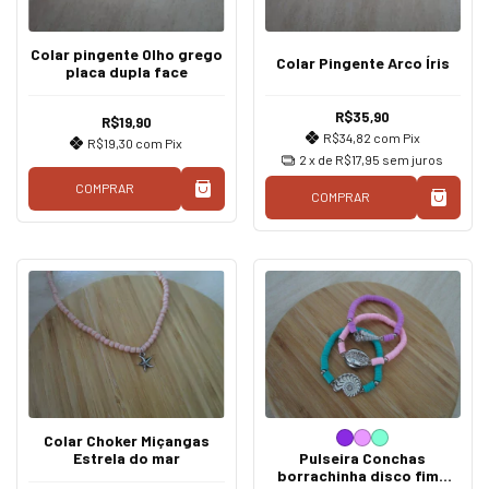
Colar pingente Olho grego
Colar Pingente Arco Íris
placa dupla face
R$35,90
R$19,90
R$34,82
com
Pix
R$19,30
com
Pix
2
x de
R$17,95
sem juros
COMPRAR
COMPRAR
Colar Choker Miçangas
Estrela do mar
Pulseira Conchas
borrachinha disco fimo