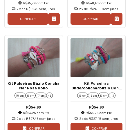
R$35,79
com
Pix
R$48,40
com
Pix
2
x de
R$18,45
sem juros
2
x de
R$24,95
sem juros
COMPRAR
COMPRAR
Kit Pulseiras Búzio Concha
Kit Pulseiras
Mar Rosa Boho
Onde/concha/búzio Boho
Coloridas
15 cm
16 cm
17 cm
+ 3
15 cm
16 cm
17 cm
+ 3
R$54,90
R$54,90
R$53,25
com
Pix
R$53,25
com
Pix
2
x de
R$27,45
sem juros
2
x de
R$27,45
sem juros
COMPRAR
COMPRAR