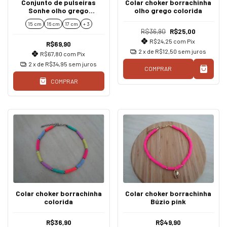
Conjunto de pulseiras
Colar choker borrachinha
Sonhe olho grego
olho grego colorida
rosa/azul
15 cm
16 cm
17 cm
+ 3
R$36,90
R$25,00
R$24,25
com
Pix
R$69,90
2
x de
R$12,50
sem juros
R$67,80
com
Pix
2
x de
R$34,95
sem juros
COMPRAR
COMPRAR
Colar choker borrachinha
Colar choker borrachinha
colorida
Búzio pink
R$36,90
R$49,90