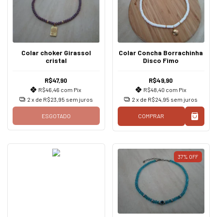
Colar choker Girassol
Colar Concha Borrachinha
cristal
Disco Fimo
R$47,90
R$49,90
R$46,46
com
Pix
R$48,40
com
Pix
2
x de
R$23,95
sem juros
2
x de
R$24,95
sem juros
ESGOTADO
COMPRAR
37
%
OFF