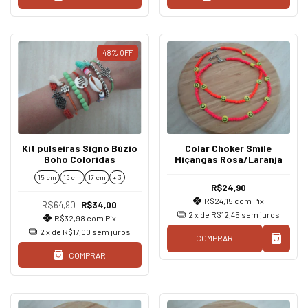
48
%
OFF
Kit pulseiras Signo Búzio
Colar Choker Smile
Boho Coloridas
Miçangas Rosa/Laranja
15 cm
16 cm
17 cm
+ 3
R$24,90
R$24,15
com
Pix
R$64,90
R$34,00
2
x de
R$12,45
sem juros
R$32,98
com
Pix
2
x de
R$17,00
sem juros
COMPRAR
COMPRAR