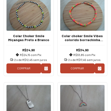
Colar Choker Smile
Colar choker Smile Vibes
Miçangas Preto e Branco
colorido borrachinha
disco fimo
R$24,90
R$34,90
R$24,15
com
Pix
R$33,85
com
Pix
2
x de
R$12,45
sem juros
2
x de
R$17,45
sem juros
COMPRAR
COMPRAR